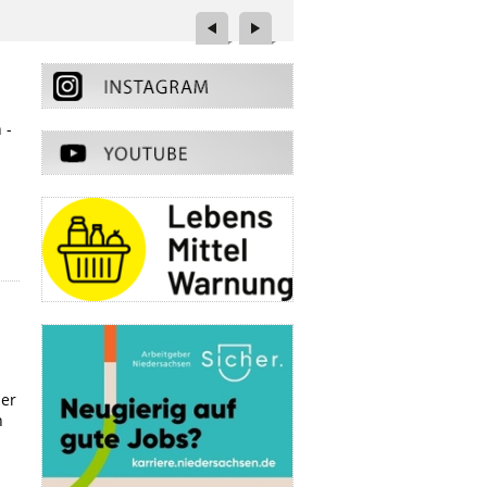
 -
ier
n