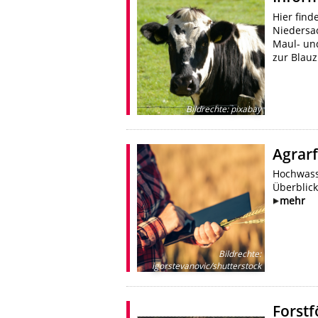
Hier find
Niedersa
Maul- un
zur Blau
Bildrechte
:
pixabay
Agrar
Hochwasse
Überblick
mehr
Bildrechte
:
igorstevanovic/shutterstock
Forst