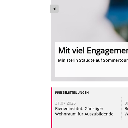
Mit viel Engageme
lan können alle
Ministerin Staudte auf Sommertour
Foto: Timo Jaworr
PRESSEMITTEILUNGEN
31.07.2026
3
Bieneninstitut: Günstiger
B
Wohnraum für Auszubildende
W