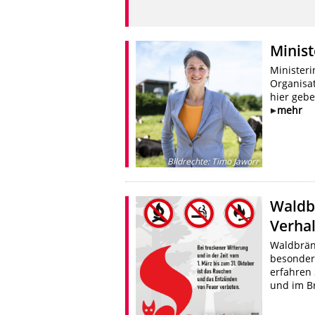
Minist
Minister
Organisat
hier gebe
mehr
Bildrechte
:
Timo Jaworr
Waldb
Verhal
Waldbrän
besonder
erfahren 
und im Br