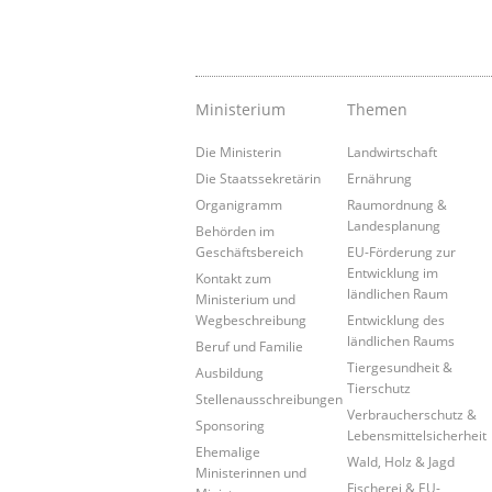
Ministerium
Themen
Die Ministerin
Landwirtschaft
Die Staatssekretärin
Ernährung
Organigramm
Raumordnung &
Landesplanung
Behörden im
Geschäftsbereich
EU-Förderung zur
Entwicklung im
Kontakt zum
ländlichen Raum
Ministerium und
Wegbeschreibung
Entwicklung des
ländlichen Raums
Beruf und Familie
Tiergesundheit &
Ausbildung
Tierschutz
Stellenausschreibungen
Verbraucherschutz &
Sponsoring
Lebensmittelsicherheit
Ehemalige
Wald, Holz & Jagd
Ministerinnen und
Fischerei & EU-