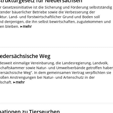
trukturgesetz für Niedersachsen
er Gesetzesinitiative ist die Sicherung und Förderung selbstständig
tender bäuerlicher Betriebe sowie die Verbesserung der
ktur. Land- und forstwirtschaftlicher Grund und Boden soll
nd denjenigen, die ihn selbst bewirtschaften, zugutekommen und
ten bleiben.
mehr
iedersächsische Weg
esweit einmalige Vereinbarung, die Landesregierung, Landvolk,
schaftskammer sowie Natur- und Umweltverbände getroffen haben
dersächsische Weg“. In dem gemeinsamen Vertrag verpflichten sie
großen Anstrengungen bei Natur- und Artenschutz in der
dschaft.
mehr
mationen zu Tierseuchen