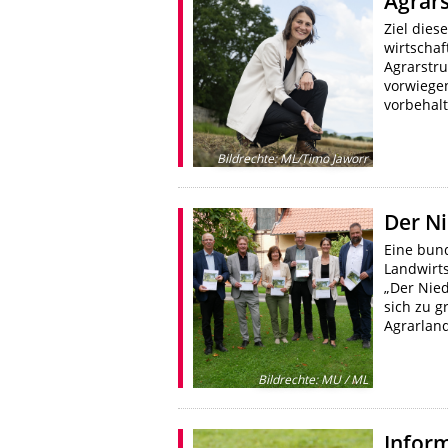
Agrars
Ziel dies
wirtschaf
Agrarstru
vorwiege
vorbehal
Bildrechte
:
ML/Timo Jaworr
Der N
Eine bund
Landwirt
„Der Nie
sich zu 
Agrarlan
Bildrechte
:
MU / ML
Infor