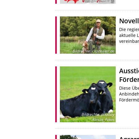
Bildrechte
:
ML
Novell
Die regie
aktuelle 
vereinba
Bildrechte
:
clipdealer.de
Ausst
Förde
Diese Übe
Anbindeh
Fördermö
Bildrechte
:
pixabay
Alexas_Fotos