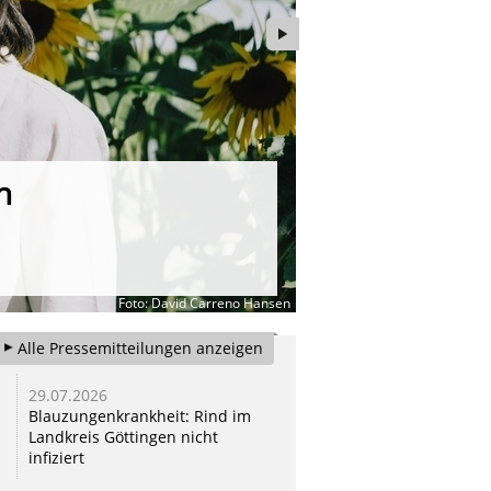
n
Regionalitä
Ministerin auf Somme
Foto: David Carreno Hansen
Alle Pressemitteilungen anzeigen
29.07.2026
29.07.2026
Blauzungenkrankheit: Rind im
Förderung bedrohter
Landkreis Göttingen nicht
Nutztierrassen in Nieder
infiziert
wird deutlich erhöht