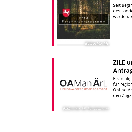
Seit Begi
des Land
werden.
Bildrechte
:
ML
ZILE u
Antra
Erstmalig
für regio
Online-A
den Zuga
Bildrechte
:
ML Riechelmann