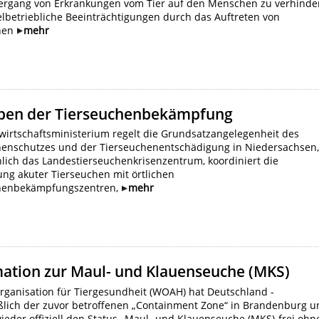
ergang von Erkrankungen vom Tier auf den Menschen zu verhinde
lbetriebliche Beeinträchtigungen durch das Auftreten von
hen
mehr
ben der Tierseuchenbekämpfung
wirtschaftsministerium regelt die Grundsatzangelegenheit des
henschutzes und der Tierseuchenentschädigung in Niedersachsen
chlich das Landestierseuchenkrisenzentrum, koordiniert die
ng akuter Tierseuchen mit örtlichen
henbekämpfungszentren,
mehr
mation zur Maul- und Klauenseuche (MKS)
rganisation für Tiergesundheit (WOAH) hat Deutschland -
eßlich der zuvor betroffenen „Containment Zone“ in Brandenburg 
wieder offiziell den Status „Maul- und Klauenseuche (MKS)-frei ohn