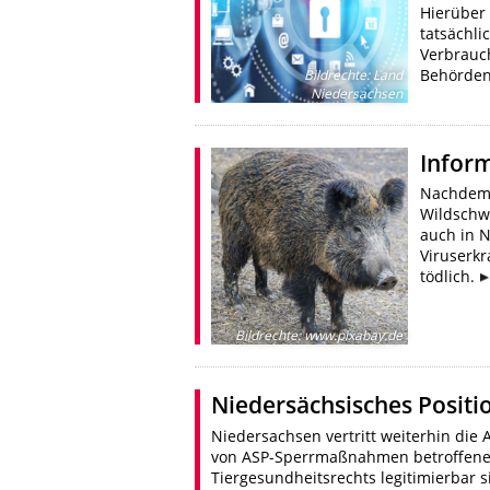
Hierüber 
tatsächli
Verbrauc
Behörden
Bildrechte
:
Land
Niedersachsen
Infor
Nachdem 
Wildschwe
auch in 
Viruserkr
tödlich.
Bildrechte
:
www.pixabay.de
Niedersächsisches Positi
Niedersachsen vertritt weiterhin die 
von ASP-Sperrmaßnahmen betroffenen 
Tiergesundheitsrechts legitimierbar 