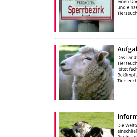
einen Üb
und einze
Tierseuc
Aufga
Das Land
Tierseuc
leitet fa
Bekämpfu
Tierseuc
Infor
Die Welto
einschli
Berlin – 