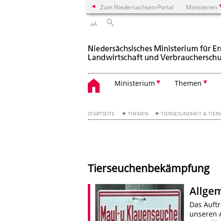
Zum Niedersachsen-Portal
Ministerien
A
A
Ministerium
Themen
STARTSEITE
THEMEN
TIERGESUNDHEIT & TIER
Tierseuchenbekämpfung
Allge
Das Auftr
unseren A