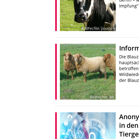
Impfung“
Bildrechte
:
pixabay
Infor
Die Blauz
hauptsäc
betroffe
Wildwiede
der Blau
Bildrechte
:
ML
Anony
in den
Tierg