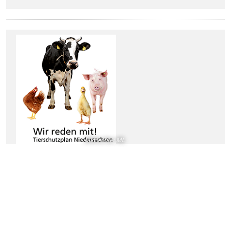
Bildrechte
:
ML