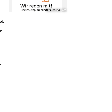
Bildrechte
:
ML
et,
on
,
s