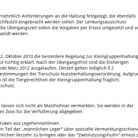
rnehmlich Anforderungen an die Haltung festgelegt, die ebenfalls
rSchNutzV eingebracht werden sollen. Der Lenkungsausschuss
die Übergangszeit sollen die Vorgaben per Erlass umgesetzt und v
wandt werden.
2. Oktober 2010 die besondere Regelung zur Kleingruppenhaltun
r nichtig erklärt. Nach der Übergangsfrist sind die bisherigen
e März 2012 ausgelaufen. Derzeit gelten lediglich § 2
Bestimmungen der Tierschutz-Nutztierhaltungsverordnung. Aufgr
ist die Tiergerechtheit der Kleingruppenhaltung fraglich;
schutz.
lassen sich nicht als Masthühner vermarkten. Sie werden in der
 an Zoos für die Verfütterung abgegeben.
 Küken aus Legehennenlinien
n Teil der „männlichen Leger" über spezielle Vermarktungsschien
schlichen Verzehr zu bringen oder das "Zweinutzungshuhn" erneut 