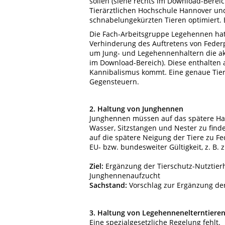
sollen (siehe rechts im Download-Bereic
Tierärztlichen Hochschule Hannover und
schnabelungekürzten Tieren optimiert. 
Die Fach-Arbeitsgruppe Legehennen hat
Verhinderung des Auftretens von Feder
um Jung- und Legehennenhaltern die akt
im Download-Bereich). Diese enthalten
Kannibalismus kommt. Eine genaue Tier
Gegensteuern.
2. Haltung von Junghennen
Junghennen müssen auf das spätere Halt
Wasser, Sitzstangen und Nester zu fin
auf die spätere Neigung der Tiere zu F
EU- bzw. bundesweiter Gültigkeit, z. B. 
Ziel:
Ergänzung der Tierschutz-Nutztier
Junghennenaufzucht
Sachstand:
Vorschlag zur Ergänzung der
3. Haltung von Legehennenelterntiere
Eine spezialgesetzliche Regelung fehlt.