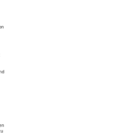
on
g
und
en
zu