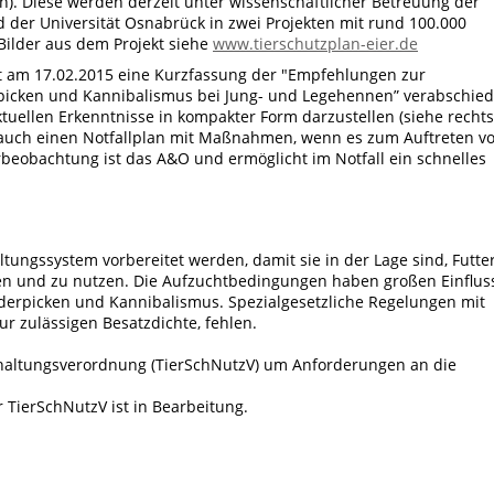
h). Diese werden derzeit unter wissenschaftlicher Betreuung der
 der Universität Osnabrück in zwei Projekten mit rund 100.000
Bilder aus dem Projekt siehe
www.tierschutzplan-eier.de
 am 17.02.2015 eine Kurzfassung der "Empfehlungen zur
picken und Kannibalismus bei Jung- und Legehennen” verabschied
uellen Erkenntnisse in kompakter Form darzustellen (siehe rechts
 auch einen Notfallplan mit Maßnahmen, wenn es zum Auftreten v
beobachtung ist das A&O und ermöglicht im Notfall ein schnelles
ungssystem vorbereitet werden, damit sie in der Lage sind, Futter
den und zu nutzen. Die Aufzuchtbedingungen haben großen Einflus
ederpicken und Kannibalismus. Spezialgesetzliche Regelungen mit
zur zulässigen Besatzdichte, fehlen.
haltungsverordnung (TierSchNutzV) um Anforderungen an die
 TierSchNutzV ist in Bearbeitung.
n