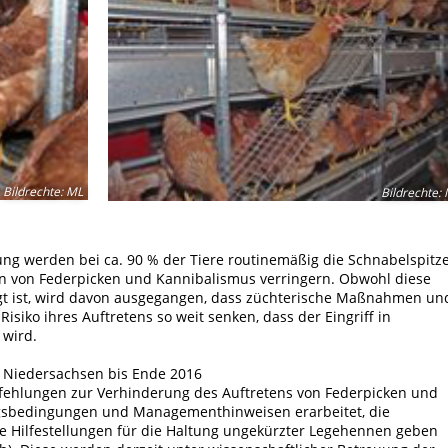
Bildrechte
:
ML
Bildrechte
:
ng werden bei ca. 90 % der Tiere routinemäßig die Schnabelspitz
n von Federpicken und Kannibalismus verringern. Obwohl diese
ngt ist, wird davon ausgegangen, dass züchterische Maßnahmen un
iko ihres Auftretens so weit senken, dass der Eingriff in
 wird.
n Niedersachsen bis Ende 2016
fehlungen zur Verhinderung des Auftretens von Federpicken und
ngsbedingungen und Managementhinweisen erarbeitet, die
te Hilfestellungen für die Haltung ungekürzter Legehennen geben