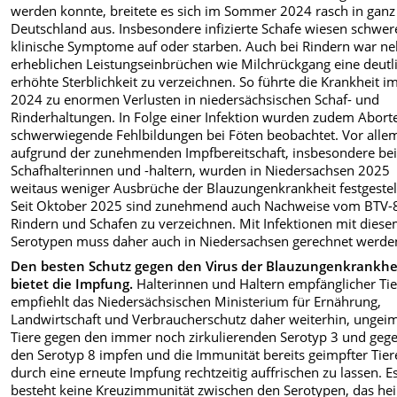
werden konnte, breitete es sich im Sommer 2024 rasch in ganz
Deutschland aus. Insbesondere infizierte Schafe wiesen schwer
klinische Symptome auf oder starben. Auch bei Rindern war n
erheblichen Leistungseinbrüchen wie Milchrückgang eine deutl
erhöhte Sterblichkeit zu verzeichnen. So führte die Krankheit im
2024 zu enormen Verlusten in niedersächsischen Schaf- und
Rinderhaltungen. In Folge einer Infektion wurden zudem Abort
schwerwiegende Fehlbildungen bei Föten beobachtet. Vor alle
aufgrund der zunehmenden Impfbereitschaft, insbesondere be
Schafhalterinnen und -haltern, wurden in Niedersachsen 2025
weitaus weniger Ausbrüche der Blauzungenkrankheit festgestell
Seit Oktober 2025 sind zunehmend auch Nachweise vom BTV-8
Rindern und Schafen zu verzeichnen. Mit Infektionen mit dies
Serotypen muss daher auch in Niedersachsen gerechnet werde
Den besten Schutz gegen den Virus der Blauzungenkrankhe
bietet die Impfung.
Halterinnen und Haltern empfänglicher Tie
empfiehlt das Niedersächsischen Ministerium für Ernährung,
Landwirtschaft und Verbraucherschutz daher weiterhin, ungei
Tiere gegen den immer noch zirkulierenden Serotyp 3 und geg
den Serotyp 8 impfen und die Immunität bereits geimpfter Tier
durch eine erneute Impfung rechtzeitig auffrischen zu lassen. E
besteht keine Kreuzimmunität zwischen den Serotypen, das hei