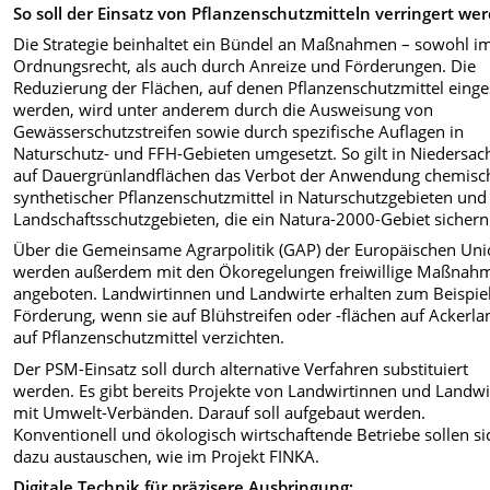
So soll der Einsatz von Pflanzenschutzmitteln verringert we
Die Strategie beinhaltet ein Bündel an Maßnahmen – sowohl i
Ordnungsrecht, als auch durch Anreize und Förderungen. Die
Reduzierung der Flächen, auf denen Pflanzenschutzmittel einge
werden, wird unter anderem durch die Ausweisung von
Gewässerschutzstreifen sowie durch spezifische Auflagen in
Naturschutz- und FFH-Gebieten umgesetzt. So gilt in Niedersac
auf Dauergrünlandflächen das Verbot der Anwendung chemisc
synthetischer Pflanzenschutzmittel in Naturschutzgebieten und
Landschaftsschutzgebieten, die ein Natura-2000-Gebiet sichern
Über die Gemeinsame Agrarpolitik (GAP) der Europäischen Un
werden außerdem mit den Ökoregelungen freiwillige Maßnah
angeboten. Landwirtinnen und Landwirte erhalten zum Beispiel
Förderung, wenn sie auf Blühstreifen oder -flächen auf Ackerla
auf Pflanzenschutzmittel verzichten.
Der PSM-Einsatz soll durch alternative Verfahren substituiert
werden. Es gibt bereits Projekte von Landwirtinnen und Landwi
mit Umwelt-Verbänden. Darauf soll aufgebaut werden.
Konventionell und ökologisch wirtschaftende Betriebe sollen si
dazu austauschen, wie im Projekt FINKA.
Digitale Technik für präzisere Ausbringung: