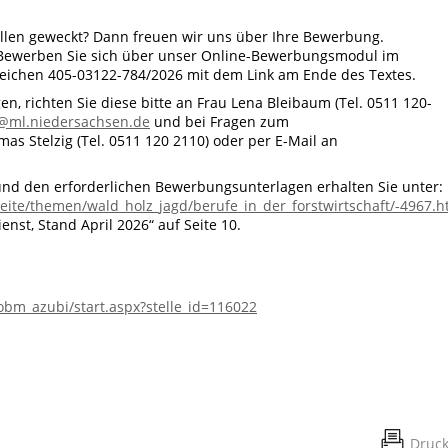
tellen geweckt? Dann freuen wir uns über Ihre Bewerbung.
 Bewerben Sie sich über unser Online-Bewerbungsmodul im
zeichen 405-03122-784/2026 mit dem Link am Ende des Textes.
n, richten Sie diese bitte an Frau Lena Bleibaum (Tel. 0511 120-
@ml.niedersachsen.de
und bei Fragen zum
s Stelzig (Tel. 0511 120 2110) oder per E-Mail an
und den erforderlichen Bewerbungsunterlagen erhalten
Sie unter:
eite/themen/wald_holz_jagd/berufe_in_der_forstwirtschaft/-4967.h
nst, Stand April 2026“ auf Seite 10.
obm_azubi/start.aspx?stelle_id=116022
Druc