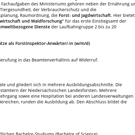
n Fachaufgaben des Ministeriums gehören neben der Ernährung u
e Tiergesundheit, der Verbraucherschutz und die
esplanung, Raumordnung, die
Forst- und Jagdwirtschaft
. Hier bietet
dwirtschaft und Waldforschung“
für das erste Einstiegsamt der
umweltbezogene Dienste
der Laufbahngruppe 2 bis zu 20
tze als Forstinspektor-Anwärter/-in (w/m/d)
r Berufung in das Beamtenverhältnis auf Widerruf.
te und gliedert sich in mehrere Ausbildungsabschnitte. Die
orstämtern der Niedersächsischen Landesforsten. Mehrere
lehrgang sowie eine Hospitation bei anderen Landesverwaltungen
ereichen, runden die Ausbildung ab. Den Abschluss bildet die
ftlichen Bachelor-Studiums (Bachelor of Science)