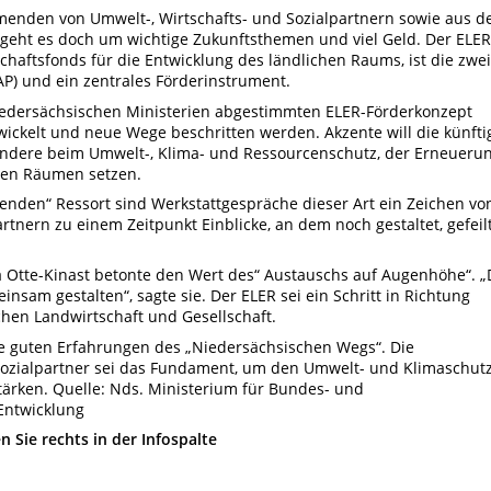
menden von Umwelt-, Wirtschafts- und Sozialpartnern sowie aus d
 geht es doch um wichtige Zukunftsthemen und viel Geld. Der ELER
haftsfonds für die Entwicklung des ländlichen Raums, ist die zwei
P) und ein zentrales Förderinstrument.
iedersächsischen Ministerien abgestimmten ELER-Förderkonzept
ckelt und neue Wege beschritten werden. Akzente will die künfti
ndere beim Umwelt-, Klima- und Ressourcenschutz, der Erneueru
chen Räumen setzen.
benden“ Ressort sind Werkstattgespräche dieser Art ein Zeichen vo
nern zu einem Zeitpunkt Einblicke, an dem noch gestaltet, gefeil
 Otte-Kinast betonte den Wert des“ Austauschs auf Augenhöhe“. „
nsam gestalten“, sagte sie. Der ELER sei ein Schritt in Richtung
chen Landwirtschaft und Gesellschaft.
ie guten Erfahrungen des „Niedersächsischen Wegs“. Die
ozialpartner sei das Fundament, um den Umwelt- und Klimaschut
 stärken. Quelle: Nds. Ministerium für Bundes- und
Entwicklung
n Sie rechts in der Infospalte