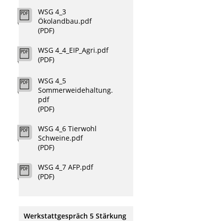
WSG 4_3
Ökolandbau.pdf
(PDF)
WSG 4_4_EIP_Agri.pdf
(PDF)
WSG 4_5
Sommerweidehaltung.
pdf
(PDF)
WSG 4_6 Tierwohl
Schweine.pdf
(PDF)
WSG 4_7 AFP.pdf
(PDF)
Werkstattgespräch 5 Stärkung