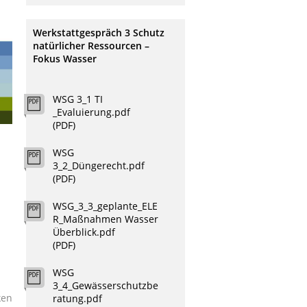
Werkstattgespräch 3 Schutz
natürlicher Ressourcen –
Fokus Wasser
WSG 3_1 TI
_Evaluierung.pdf
(PDF)
WSG
3_2_Düngerecht.pdf
(PDF)
WSG_3_3_geplante_ELE
R_Maßnahmen Wasser
Überblick.pdf
(PDF)
WSG
3_4_Gewässerschutzbe
ken
ratung.pdf