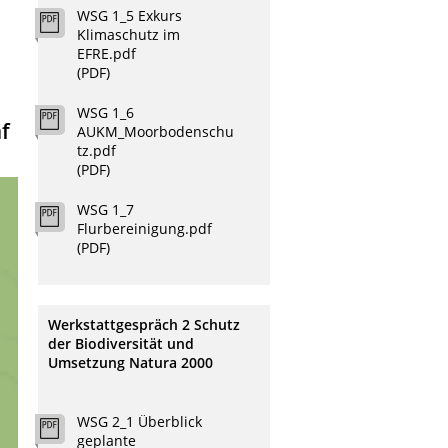
WSG 1_5 Exkurs
Klimaschutz im
EFRE.pdf
(PDF)
WSG 1_6
f
AUKM_Moorbodenschu
tz.pdf
(PDF)
WSG 1_7
Flurbereinigung.pdf
(PDF)
Werkstattgespräch 2 Schutz
der Biodiversität und
Umsetzung Natura 2000
WSG 2_1 Überblick
geplante