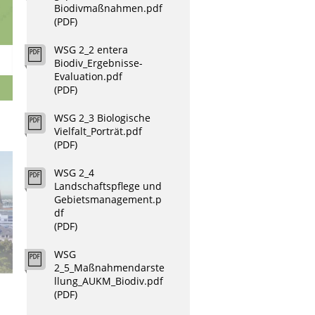
Biodivmaßnahmen.pdf
(PDF)
WSG 2_2 entera
Biodiv_Ergebnisse-
Evaluation.pdf
(PDF)
WSG 2_3 Biologische
Vielfalt_Porträt.pdf
(PDF)
WSG 2_4
Landschaftspflege und
Gebietsmanagement.p
df
(PDF)
WSG
2_5_Maßnahmendarste
llung_AUKM_Biodiv.pdf
(PDF)