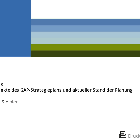
Video
-----------------------------------------------------------------------------------------
18
unkte des GAP-Strategieplans und aktueller Stand der Planung
n Sie
hier
Druc