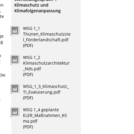
Klimaschutz und
en
Klimafolgenanpassung
,
te
WSG 1_1
Thünen_Klimaschutzzie
ge
l_Förderlandschaft.pdf
ng
(PDF)
n
WSG 1_2
t
Klimaschutzarchitektur
_Nds.pdf
(PDF)
Die
WSG_1_3_Klimaschutz_
TI_Evaluierung.pdf
(PDF)
z
WSG 1_4 geplante
ELER_Maßnahmen_Kli
ma.pdf
(PDF)