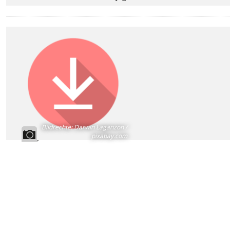
Bildrechte
:
Darwin Laganzon /
pixabay.com