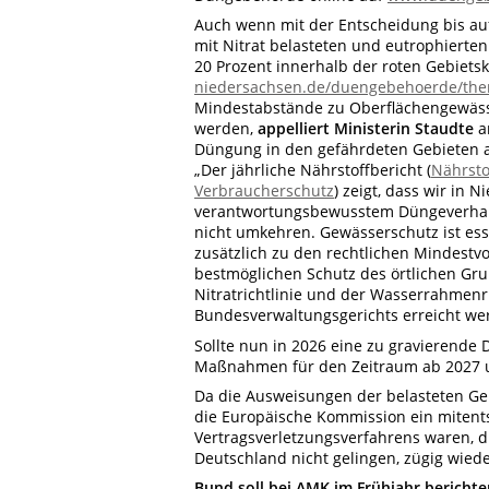
Auch wenn mit der Entscheidung bis au
mit Nitrat belasteten und eutrophierte
20 Prozent innerhalb der roten Gebietsk
niedersachsen.de/duengebehoerde/the
Mindestabstände zu Oberflächengewässer
werden,
appelliert Ministerin Staudte
an
Düngung in den gefährdeten Gebieten a
„Der jährliche Nährstoffbericht (
Nährsto
Verbraucherschutz
) zeigt, dass wir i
verantwortungsbewusstem Düngeverhalte
nicht umkehren. Gewässerschutz ist esse
zusätzlich zu den rechtlichen Mindest
bestmöglichen Schutz des örtlichen Gr
Nitratrichtlinie und der Wasserrahmen
Bundesverwaltungsgerichts erreicht we
Sollte nun in 2026 eine zu gravierend
Maßnahmen für den Zeitraum ab 2027 
Da die Ausweisungen der belasteten G
die Europäische Kommission ein miten
Vertragsverletzungsverfahrens waren, dr
Deutschland nicht gelingen, zügig wiede
Bund soll bei AMK im Frühjahr berichte