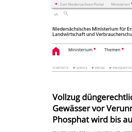
Zum Niedersachsen-Portal
Ministerien
A
A
Ministerium
Themen
STARTSEITE
SERVICE
PRESSE
PRESSEMITT
Vollzug düngerechtl
Gewässer vor Verunr
Phosphat wird bis au