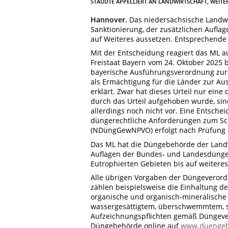
STAUDTE APPELLIERT AN LANDWIRTSCHAFT, WEIT
Hannover.
Das niedersächsische Landwir
Sanktionierung, der zusätzlichen Aufla
auf Weiteres aussetzen.
Entsprechende 
Mit der Entscheidung reagiert das ML a
Freistaat Bayern vom 24. Oktober 2025 
bayerische Ausführungsverordnung zur
als Ermächtigung für die Länder zur A
erklärt. Zwar hat dieses Urteil nur eine
durch das Urteil aufgehoben wurde, sind
allerdings noch nicht vor. Eine Entsch
düngerechtliche Anforderungen zum Sch
(NDüngGewNPVO) erfolgt nach Prüfung d
Das ML hat die Düngebehörde der Landw
Auflagen der Bundes- und Landesdünge
Eutrophierten Gebieten bis auf weitere
Alle übrigen Vorgaben der Düngeverord
zählen beispielsweise die Einhaltung 
organische und organisch-mineralische
wassergesättigtem, überschwemmtem, 
Aufzeichnungspflichten gemäß Düngeve
Düngebehörde online auf
www.duengeb