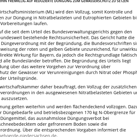
ERHIN FREIWILLIG AUF REDUZIERTE DÜNGUNG ZUM GEWÄSSERSCHUTZ ZU SETZEN
tschaftsministerium (ML) wird den Vollzug, somit Kontrolle und
gen zur Düngung in Nitratbelasteten und Eutrophierten Gebieten bi
Vorbereitungen laufen.
uf die seit dem Urteil des Bundesverwaltungsgerichts gegen den
bundesweit bestehende Rechtsunsicherheit. Das Gericht hatte die
 Düngeverordnung mit der Begründung, die Bundesvorschriften s
usweisung der roten und gelben Gebiete unzureichend, für unwirk
 direkte Wirkung für Bayern, da jedoch die Rechtsgrundlage faktisch
 alle Bundesländer betroffen. Die Begründung des Urteils liegt
eidung über das weitere Vorgehen zur Verordnung über
utz der Gewässer vor Verunreinigungen durch Nitrat oder Phosp
er Urteilsgründe.
irtschaftskammer daher beauftragt, den Vollzug der zusätzlichen
verordnungen in den ausgewiesenen Nitratbelasteten Gebieten 
s auszusetzen.
nung gelten weiterhin und werden flächendeckend vollzogen. Daz
der Düngebedarfe und betriebsbezogenen 170 kg N-Obergrenze für
 Düngemittel, das ausnahmslose Düngungsverbot bei
schneebedecktem oder gefrorenem Boden sowie die
rordnung. Über die entsprechenden Vorgaben informiert die
ehoerde-niedersachsen.de
.