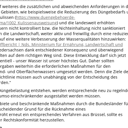
f weiteres die zusätzlichen und abweichenden Anforderungen in 
n Gebieten, wie beispielsweise die Reduzierung des Düngebedarfs
ulissen (
https://www.duengebehoerde-
ma/1002_Kulissenausweisung
) und die landesweit erhöhten
n nicht kontrolliert bzw. die Nichteinhaltung nicht sanktioniert
 die Landwirtschaft, weiter aktiv und freiwillig durch eine reduzie
uf eine weitere Verbesserung der Wasserqualitäten hinzuwirken:
ffbericht | Nds. Ministerium für Ernährung, Landwirtschaft und
n Niedersachsen dank entschiedener Konsequenz und überwiegend
n auf dem richtigen Weg sind. Diese Entwicklung darf sich jetzt
ntiell - unser Wasser ist unser höchstes Gut. Daher sollten
vorgaben weiterhin die erforderlichen Maßnahmen für den
und- und Oberflächenwassers umgesetzt werden. Denn die Ziele de
richtlinie müssen auch unabhängig von der Entscheidung des
rden.“
e Düngebelastung entstehen, werden entsprechende neu zu regelnd
umso einschränkender ausgestaltet werden müssen.
ebiete und beschränkende Maßnahmen durch die Bundesländer fü
tscheidender Grund für die Rücknahme eines
oht erneut ein entsprechendes Verfahren aus Brüssel, sollte es
r Rechtskonformität herzustellen.
n