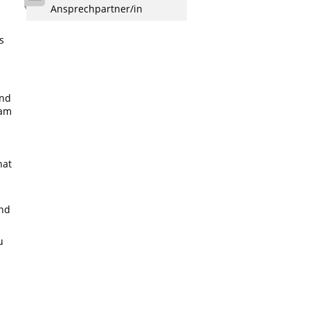
Ansprechpartner/in
s
ind
sam
hat
und
u