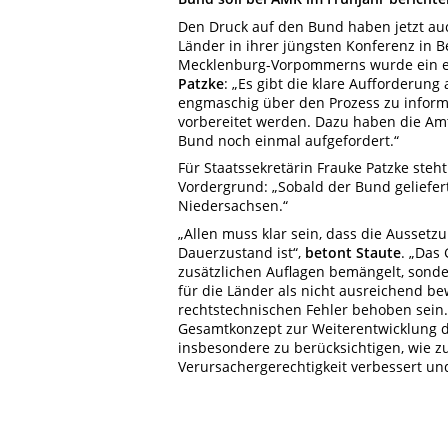
Den Druck auf den Bund haben jetzt au
Länder in ihrer jüngsten Konferenz in B
Mecklenburg-Vorpommerns wurde ein e
Patzke
: „Es gibt die klare Aufforderun
engmaschig über den Prozess zu infor
vorbereitet werden. Dazu haben die Amt
Bund noch einmal aufgefordert.“
Für Staatssekretärin Frauke Patzke ste
Vordergrund: „Sobald der Bund geliefert
Niedersachsen.“
„Allen muss klar sein, dass die Ausset
Dauerzustand ist“,
betont Staute
. „Das
zusätzlichen Auflagen bemängelt, sond
für die Länder als nicht ausreichend b
rechtstechnischen Fehler behoben sein. 
Gesamtkonzept zur Weiterentwicklung d
insbesondere zu berücksichtigen, wie z
Verursachergerechtigkeit verbessert und