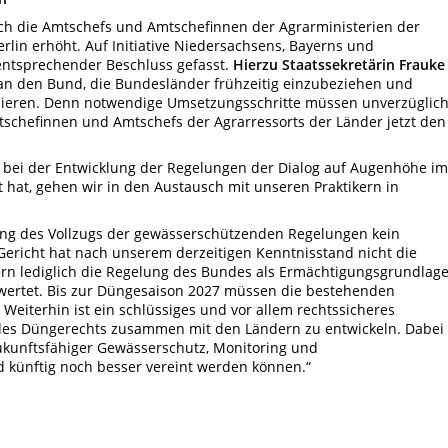
ch die Amtschefs und Amtschefinnen der Agrarministerien der
erlin erhöht. Auf Initiative Niedersachsens, Bayerns und
ntsprechender Beschluss gefasst.
Hierzu Staatssekretärin Frauke
g an den Bund, die Bundesländer frühzeitig einzubeziehen und
mieren. Denn notwendige Umsetzungsschritte müssen unverzüglic
schefinnen und Amtschefs der Agrarressorts der Länder jetzt den
ht bei der Entwicklung der Regelungen der Dialog auf Augenhöhe im
 hat, gehen wir in den Austausch mit unseren Praktikern in
zung des Vollzugs der gewässerschützenden Regelungen kein
 Gericht hat nach unserem derzeitigen Kenntnisstand nicht die
ern lediglich die Regelung des Bundes als Ermächtigungsgrundlag
ewertet. Bis zur Düngesaison 2027 müssen die bestehenden
Weiterhin ist ein schlüssiges und vor allem rechtssicheres
es Düngerechts zusammen mit den Ländern zu entwickeln. Dabei 
ukunftsfähiger Gewässerschutz, Monitoring und
 künftig noch besser vereint werden können.“​