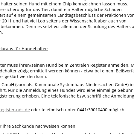
r Halter seinen Hund mit einem Chip kennzeichnen lassen muss.
versicherung für das Tier, damit ein Halter mögliche Schäden
ert auf einem gemeinsamen Landtagsbeschluss der Fraktionen vo
2011 und hat viel Lob seitens der Wissenschaft aber auch von
bekommen. Denn es setzt vor allem an der Schulung des Halters 
n.
daraus für Hundehalter:
ter muss ihren/seinen Hund beim Zentralen Register anmelden. M
ehalter zügig ermittelt werden können - etwa bei einem Beißvorfa
rs geklärt werden kann.
ect GmbH (vormals: Kommunale Systemhaus Niedersachen GmbH) i
hrt. Für die Anmeldung eines Hundes wird eine einmalige Gebühr 
istrierung erhoben. Eine telefonische bzw. schriftliche Anmeldun
egister-nds.de
oder telefonisch unter 0441/39010400 möglich.
er ihre Sachkunde nachweisen können.