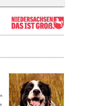
en
en