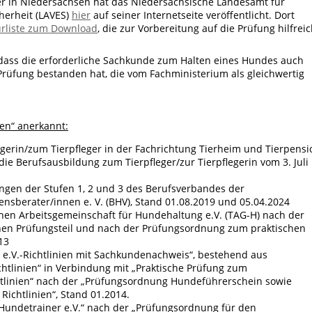
fer in Niedersachsen hat das
Niedersächsische Landesamt für
herheit (LAVES)
hier
auf
seiner Internetseite veröffentlicht. Dort
urliste zum Download
, die zur Vorbereitung auf die Prüfung hilfrei
, dass die erforderliche Sachkunde zum Halten eines Hundes auch
 Prüfung bestanden hat, die vom Fachministerium als gleichwertig
en“
anerkannt:
egerin/zum Tierpfleger in der Fachrichtung Tierheim und Tierpensi
e Berufsausbildung zum Tierpfleger/zur Tierpflegerin vom 3. Juli
gen der Stufen 1, 2 und 3 des Berufsverbandes der
nsberater/innen e. V. (BHV), Stand 01.08.2019 und 05.04.2024
ichen Arbeitsgemeinschaft für Hundehaltung e.V. (TAG-H) nach der
en Prüfungsteil und nach der Prüfungsordnung zum praktischen
13
e.V.-Richtlinien mit Sachkundenachweis“, bestehend aus
tlinien“ in Verbindung mit „Praktische Prüfung zum
tlinien“ nach der „Prüfungsordnung Hundeführerschein sowie
ichtlinien“, Stand 01.2014.
Hundetrainer e.V.“ nach der „Prüfungsordnung für den