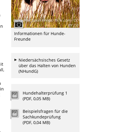
n
Bildrechte
:
Lukas Wiora / flickr.com / CC
BY 2.0
an
Informationen für Hunde-
Freunde
Niedersächsisches Gesetz
it
über das Halten von Hunden
ll,
(NHundG)
m
in
Hundehalterprüfung 1
g
(PDF, 0,05 MB)
Beispielsfragen für die
Sachkundeprüfung
(PDF, 0,04 MB)