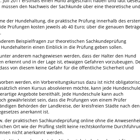
. Juli 2011 erstmals einen Hund angeschafft haben und laut Geset
en, müssen den Nachweis der Sachkunde über eine theoretische un
hme der Hundehaltung, die praktische Prüfung innerhalb des erste
de Prüfungen kosten jeweils ab 40 Euro; über die genauen Beträg
.
nderem Beispielfragen zur theoretischen Sachkundeprüfung
 Hundehalterin einen Einblick in die Prüfung geben sollen.
ll unter anderem nachgewiesen werden, dass der Halter den Hund
nen erkennt und in der Lage ist, etwaigen Gefahren vorzubeugen. D
dass von diesem keine Gefahr für die öffentliche Sicherheit und
rben werden, ein Vorbereitungskursus dazu ist nicht obligatorisc
usätzlich einen Kursus absolvieren möchte, kann jede Hundeschul
 derartige Angebote bereithält. Jede Hundeschule kann auch
ch gewährleistet sein, dass die Prüfungen von einem Prüfer
digen Behörden der Landkreise, der kreisfreien Städte nach den
esetzes anerkannt ist.
w. der praktischen Sachkundeprüfung online ohne die Anwesenhei
eichen Ort wie der Prüfling stellt keine rechtskonforme Durchführu
önnen nicht anerkannt werden.