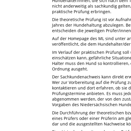
Hundehalter/innen, die sich nach dem 1
nicht anderweitig als sachkundig gelt
praktische Prüfung erbringen.
Die theoretische Prüfung ist vor Aufna
Jahres der Hundehaltung abzulegen. Bei
entscheiden die jeweiligen Prüfer/innen
Auf der Homepage des ML sind unter a
veröffentlicht, die dem Hundehalter/der
Im Verlauf der praktischen Prüfung so
einschätzen kann, gefährliche Situatio
Halter muss den Hund so kontrollieren, 
Ordnung ausgeht.
Der Sachkundenachweis kann direkt erwo
Wer zur Vorbereitung auf die Prüfung z
kontaktieren und dort erfahren, ob sie
Prüfungstermine anbieten. Es muss jedo
abgenommen werden, der von den zustän
Vorgaben des Niedersächsischen Hundeg
Die Durchführung der theoretischen bz
eines Prüfers oder einer Prüferin am gl
dar und die ausgestellten Nachweise k