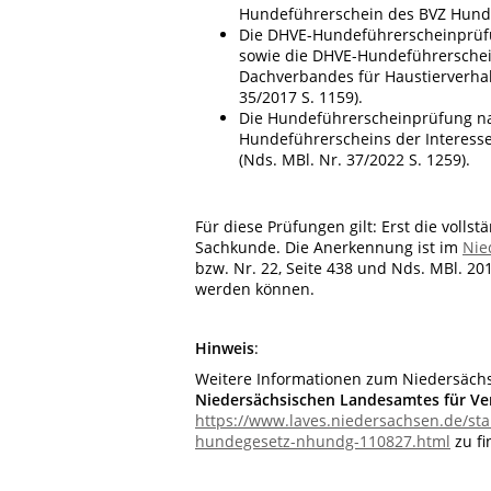
Hundeführerschein des BVZ Hundetr
Die DHVE-Hundeführerscheinprüfu
sowie die DHVE-Hundeführerschei
Dachverbandes für Haustierverhal
35/2017 S. 1159).
Die Hundeführerscheinprüfung n
Hundeführerscheins der Interess
(Nds. MBl. Nr. 37/2022 S. 1259).
Für diese Prüfungen gilt: Erst die volls
Sachkunde. Die Anerkennung ist im
Nie
bzw. Nr. 22, Seite 438 und Nds. MBl. 201
werden können.
Hinweis
:
Weitere Informationen zum
Niedersäch
Niedersächsischen Landesamtes für Ve
https://www.laves.niedersachsen.de/star
hundegesetz-nhundg-110827.html
zu fi