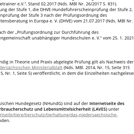
ainer e.V.“, Stand 02.2017 (Nds. MBl Nr. 26/2017 S. 831).
ng der Stufe 1, die DHVE-Hundeführerscheinprüfung der Stufe 2,
nprüfung der Stufe 3 nach der Prüfungsordnung des
tensberatung in Europa e. V. (DHVE) vom 21.07.2017 (Nds. MBl Nr.
ach der „Prüfungsordnung zur Durchführung des
engemeinschaft unabhängiger Hundeschulen e. V.“ vom 25. 1. 2021
tändig in Theorie und Praxis abgelegte Prüfung gilt als Nachweis der
dersächsischen Ministerialblatt
(Nds. MBl. 2014, Nr. 15, Seite 315
5, Nr. 1, Seite 5) veröffentlicht, in dem die Einzelheiten nachgeles
sischen Hundegesetz (NHundG)
sind auf der
Internetseite des
rbraucherschutz und Lebensmittelsicherheit (LAVES)
unter
tseite/tiere/tierschutz/tierhaltung/das-niedersaechsische-
nden.