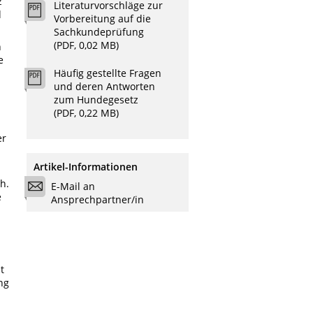
z
Literaturvorschläge zur
d
Vorbereitung auf die
Sachkundeprüfung
(PDF, 0,02 MB)
n
e
Häufig gestellte Fragen
und deren Antworten
zum Hundegesetz
(PDF, 0,22 MB)
er
Artikel-Informationen
h.
E-Mail an
e
Ansprechpartner/in
t
ng