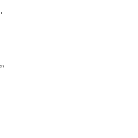
ch
on