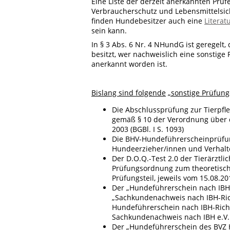
Eine Liste der derzeit anerkannten Prü
Verbraucherschutz und Lebensmittelsic
finden Hundebesitzer auch eine
Literat
sein kann.
In § 3 Abs. 6 Nr. 4 NHundG ist geregelt
besitzt, wer nachweislich eine sonstige
anerkannt worden ist.
Bislang sind folgende
„sonstige Prüfung
Die Abschlussprüfung zur Tierpfl
gemäß § 10 der Verordnung über di
2003 (BGBl. I S. 1093)
Die BHV-Hundeführerscheinprüfun
Hundeerzieher/innen und Verhalte
Der D.O.Q.-Test 2.0 der Tierärztl
Prüfungsordnung zum theoretisch
Prüfungsteil, jeweils vom 15.08.20
Der „Hundeführerschein nach IBH 
„Sachkundenachweis nach IBH-Rich
Hundeführerschein nach IBH-Rich
Sachkundenachweis nach IBH e.V. R
Der „Hundeführerschein des BVZ 