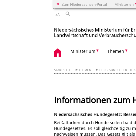
Zum Niedersachsen-Portal
Ministerien
A
A
Ministerium
Themen
STARTSEITE
THEMEN
TIERGESUNDHEIT & TIER
Informationen zum 
Niedersächsisches Hundegesetz: Besser
Beißattacken durch Hunde sollen bald d
Hundegesetzes. Es soll gleichzeitig zu 
nachweisen müssen. Das Gesetz gilt als b