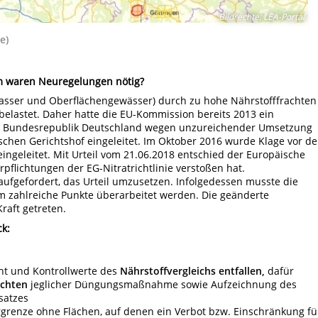
Bildrechte
:
LEA-Portal
e)
 waren Neuregelungen nötig?
asser und Oberflächengewässer) durch zu hohe Nährstofffrachten
belastet. Daher hatte die EU-Kommission bereits 2013 ein
ie Bundesrepublik Deutschland wegen unzureichender Umsetzung
chen Gerichtshof eingeleitet. Im Oktober 2016 wurde Klage vor d
ingeleitet. Mit Urteil vom 21.06.2018 entschied der Europäische
pflichtungen der EG-Nitratrichtlinie verstoßen hat.
aufgefordert, das Urteil umzusetzen. Infolgedessen musste die
zahlreiche Punkte überarbeitet werden. Die geänderte
raft getreten.
k:
ht und Kontrollwerte des
Nährstoffvergleichs entfallen,
dafür
ichten
jeglicher Düngungsmaßnahme sowie Aufzeichnung des
satzes
grenze ohne Flächen, auf denen ein Verbot bzw. Einschränkung fü