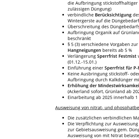
die Aufbringung stickstoffhaltige
zulässigen Düngung)
verbindliche
Berücksichtigung
des
Wintergerste auf die Düngebedarf
Überschreitung des Düngebedarf
Aufbringung Organik auf Grünland
beschränkt
§ 5 (3) verschiedene Vorgaben zu
Hangneigungen
bereits ab 5 %
Verlängerung
Sperrfrist Festmist
v
(01.12.-15.01.)
Einführung einer
Sperrfrist für P
Keine Ausbringung stickstoff- od
Aufbringung durch Kalkdünger mit
Erhöhung der Mindestwirksamkei
(Ackerland sofort, Grünland ab 20
Einarbeitung ab 2025 innerhalb 1 
Ausweisung von nitrat- und phosphatb
Die zusätzlichen verbindlichen M
Die Verpflichtung zur Ausweisung 
zur Gebietsausweisung gem. Düng
Ausweisung von mit Nitrat belast