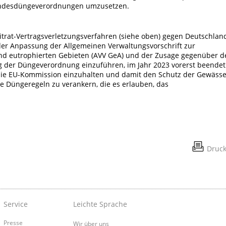
andesdüngeverordnungen umzusetzen.
Nitrat-Vertragsverletzungsverfahren (siehe oben) gegen Deutschlan
 der Anpassung der Allgemeinen Verwaltungsvorschrift zur
und eutrophierten Gebieten (AVV GeA) und der Zusage gegenüber d
 der Düngeverordnung einzuführen, im Jahr 2023 vorerst beendet
n die EU-Kommission einzuhalten und damit den Schutz der Gewässe
te Düngeregeln zu verankern, die es erlauben, das
Druc
Service
Leichte Sprache
Presse
Wir über uns