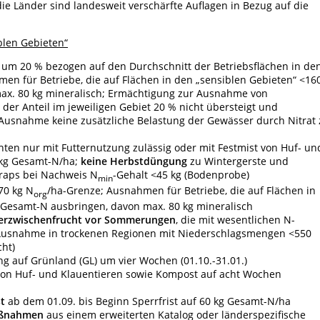
e Länder sind landesweit verschärfte Auflagen in Bezug auf die
blen Gebieten“
um 20 % bezogen auf den Durchschnitt der Betriebsflächen in de
n für Betriebe, die auf Flächen in den „sensiblen Gebieten“ <16
ax. 80 kg mineralisch; Ermächtigung zur Ausnahme von
er Anteil im jeweiligen Gebiet 20 % nicht übersteigt und
 Ausnahme keine zusätzliche Belastung der Gewässer durch Nitrat 
ten nur mit Futternutzung zulässig oder mit Festmist von Huf- un
 kg Gesamt-N/ha;
keine Herbstdüngung
zu Wintergerste und
raps bei Nachweis N
-Gehalt <45 kg (Bodenprobe)
min
70 kg N
/ha-Grenze; Ausnahmen für Betriebe, die auf Flächen in
org
 Gesamt-N ausbringen, davon max. 80 kg mineralisch
erzwischenfrucht vor Sommerungen
, die mit wesentlichen N-
Ausnahme in trockenen Regionen mit Niederschlagsmengen <550
ht)
 auf Grünland (GL) um vier Wochen (01.10.-31.01.)
 von Huf- und Klauentieren sowie Kompost auf acht Wochen
t
ab dem 01.09. bis Beginn Sperrfrist auf 60 kg Gesamt-N/ha
aßnahmen
aus einem erweiterten Katalog oder länderspezifische