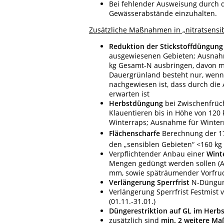
Bei fehlender Ausweisung durch di
Gewässerabstände einzuhalten.
Zusätzliche Maßnahmen in „nitratsensi
Reduktion der Stickstoffdüngung
ausgewiesenen Gebieten; Ausnahme
kg Gesamt-N ausbringen, davon m
Dauergrünland besteht nur, wenn d
nachgewiesen ist, dass durch die
erwarten ist
Herbstdüngung
bei Zwischenfrüch
Klauentieren bis in Höhe von 120
Winterraps; Ausnahme für Winter
Flächenscharfe
Berechnung der 1
den „sensiblen Gebieten“ <160 kg
Verpflichtender Anbau einer
Wint
Mengen gedüngt werden sollen (
mm, sowie späträumender Vorfruc
Verlängerung Sperrfrist
N-Düngung
Verlängerung Sperrfrist Festmist
(01.11.-31.01.)
Düngerestriktion auf GL im Herbs
zusätzlich sind
min. 2 weitere M