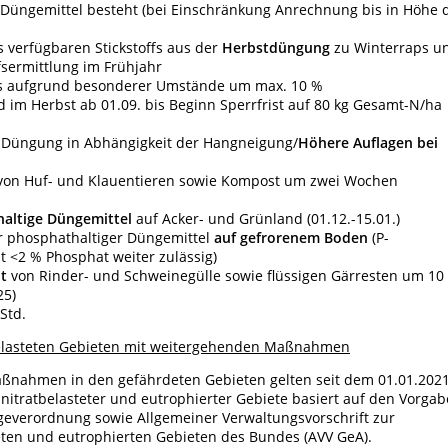
r Düngemittel besteht (bei Einschränkung Anrechnung bis in Höhe 
 verfügbaren Stickstoffs aus der
Herbstdüngung
zu Winterraps u
sermittlung im Frühjahr
s aufgrund besonderer Umstände um max. 10 %
 im Herbst ab 01.09. bis Beginn Sperrfrist auf 80 kg Gesamt-N/ha
r Düngung in Abhängigkeit der Hangneigung/
Höhere Auflagen bei
on Huf- und Klauentieren sowie Kompost um zwei Wochen
-haltige Düngemittel
auf Acker- und Grünland (01.12.-15.01.)
er phosphathaltiger Düngemittel
auf gefrorenem Boden
(P-
 <2 % Phosphat weiter zulässig)
t
von Rinder- und Schweinegülle sowie flüssigen Gärresten um 10
25)
Std.
elasteten Gebieten mit weitergehenden Maßnahmen
aßnahmen in den gefährdeten Gebieten gelten seit dem 01.01.2021
nitratbelasteter und eutrophierter Gebiete basiert auf den Vorga
everordnung sowie Allgemeiner Verwaltungsvorschrift zur
eten und eutrophierten Gebieten des Bundes (AVV GeA).