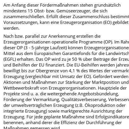
Am Anfang dieser Fördermaßnahmen stehen grundsätzlich
mindestens 15 Obst- bzw. Gemüseerzeuger, die sich
zusammenschließen. Erfüllt dieser Zusammenschluss bestimm
Voraussetzungen, kann eine Erzeugerorganisation (EO) gebildet
werden.
Nach bzw. parallel zur Anerkennung erstellen die
Erzeugerorganisationen operationelle Programme (OP). Im Ra
dieser OP (3 - 5-jährige Laufzeit) können Erzeugerorganisation
Mittel aus dem Europäischen Garantiefonds für die Landwirtsch
(EGFL) erhalten. Das OP wird zu je 50 % über Beiträge der Erze
und Beihilfen der EU finanziert. Die EU-Beihilfen werden jahre
bewilligt bis zur Obergrenze von 4,1 % des Wertes der vermark
Erzeugung (vergleichbar mit Umsatz der EO). Gefördert werden
Aktionen und Maßnahmen zur Stärkung der Marktposition und
Wettbewerbskraft von Erzeugerorganisationen. Hauptziele der
Projekte sind u. a. die weitergehende Angebotsbündelung,
Förderung der Vermarktung, Qualitätsverbesserung, Verbesse
der umweltverträglichen Erzeugung (z.B. Ökoproduktion oder
integrierte Erzeugung) sowie marktgerechte Ausrichtung der
Erzeugung. Für jede geplante Maßnahme sind Erfolgsindikator
benennen, anhand derer die Effizienz der Durchführung der
Maßnahmen gemessen wird.