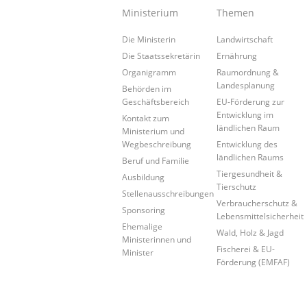
Ministerium
Themen
Die Ministerin
Landwirtschaft
Die Staatssekretärin
Ernährung
Organigramm
Raumordnung &
Landesplanung
Behörden im
Geschäftsbereich
EU-Förderung zur
Entwicklung im
Kontakt zum
ländlichen Raum
Ministerium und
Wegbeschreibung
Entwicklung des
ländlichen Raums
Beruf und Familie
Tiergesundheit &
Ausbildung
Tierschutz
Stellenausschreibungen
Verbraucherschutz &
Sponsoring
Lebensmittelsicherheit
Ehemalige
Wald, Holz & Jagd
Ministerinnen und
Fischerei & EU-
Minister
Förderung (EMFAF)