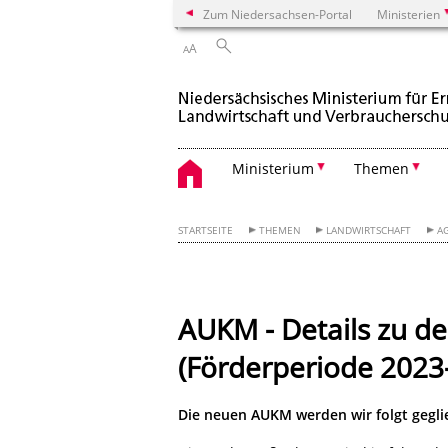
Zum Niedersachsen-Portal
Ministerien
A
A
Ministerium
Themen
STARTSEITE
THEMEN
LANDWIRTSCHAFT
A
AUKM - Details zu 
(Förderperiode 2023
Die neuen AUKM werden wir folgt geglie