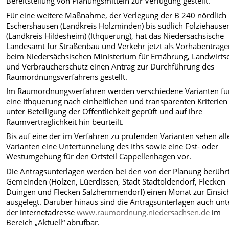
Bereitstellung von Planungsmitteln zur Verfügung gestellt.
Für eine weitere Maßnahme, der Verlegung der B 240 nördlich
Eschershausen (Landkreis Holzminden) bis südlich Fölziehause
(Landkreis Hildesheim) (Ithquerung), hat das Niedersächsische
Landesamt für Straßenbau und Verkehr jetzt als Vorhabenträge
beim Niedersächsischen Ministerium für Ernährung, Landwirts
und Verbraucherschutz einen Antrag zur Durchführung des
Raumordnungsverfahrens gestellt.
Im Raumordnungsverfahren werden verschiedene Varianten fü
eine Ithquerung nach einheitlichen und transparenten Kriterien
unter Beteiligung der Öffentlichkeit geprüft und auf ihre
Raumverträglichkeit hin beurteilt.
Bis auf eine der im Verfahren zu prüfenden Varianten sehen all
Varianten eine Untertunnelung des Iths sowie eine Ost- oder
Westumgehung für den Ortsteil Cappellenhagen vor.
Die Antragsunterlagen werden bei den von der Planung berühr
Gemeinden (Holzen, Lüerdissen, Stadt Stadtoldendorf, Flecken
Duingen und Flecken Salzhemmendorf) einen Monat zur Einsic
ausgelegt. Darüber hinaus sind die Antragsunterlagen auch unt
der Internetadresse
www.raumordnung.niedersachsen.de
im
Bereich „Aktuell“ abrufbar.