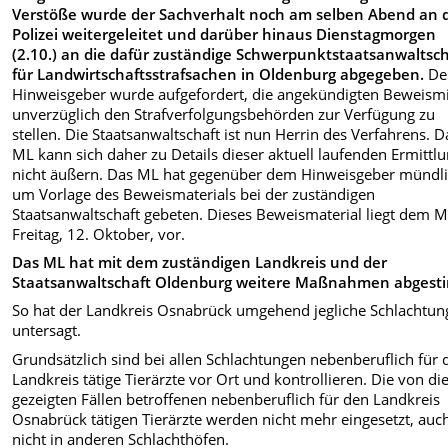
Verstöße wurde der Sachverhalt noch am selben Abend an 
Polizei weitergeleitet und darüber hinaus Dienstagmorgen
(2.10.) an die dafür zuständige Schwerpunktstaatsanwaltsch
für Landwirtschaftsstrafsachen in Oldenburg abgegeben.
De
Hinweisgeber wurde aufgefordert, die angekündigten Beweismi
unverzüglich den Strafverfolgungsbehörden zur Verfügung zu
stellen. Die Staatsanwaltschaft ist nun Herrin des Verfahrens. D
ML kann sich daher zu Details dieser aktuell laufenden Ermittl
nicht äußern. Das ML hat gegenüber dem Hinweisgeber mündl
um Vorlage des Beweismaterials bei der zuständigen
Staatsanwaltschaft gebeten. Dieses Beweismaterial liegt dem M
Freitag, 12. Oktober, vor.
Das ML hat mit dem zuständigen Landkreis und der
Staatsanwaltschaft Oldenburg weitere Maßnahmen abgest
So hat der Landkreis Osnabrück umgehend jegliche Schlachtun
untersagt.
Grundsätzlich sind bei allen Schlachtungen nebenberuflich für 
Landkreis tätige Tierärzte vor Ort und kontrollieren. Die von di
gezeigten Fällen betroffenen nebenberuflich für den Landkreis
Osnabrück tätigen Tierärzte werden nicht mehr eingesetzt, auc
nicht in anderen Schlachthöfen.