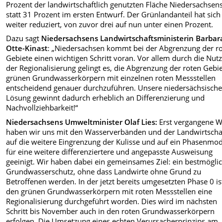
Prozent der landwirtschaftlich genutzten Fläche Niedersachsens
statt 31 Prozent im ersten Entwurf. Der Grünlandanteil hat sich
weiter reduziert, von zuvor drei auf nun unter einen Prozent.
Dazu sagt
Niedersachsens Landwirtschaftsministerin Barbar
Otte-Kinast
: „Niedersachsen kommt bei der Abgrenzung der r
Gebiete einen wichtigen Schritt voran. Vor allem durch die Nut
der Regionalisierung gelingt es, die Abgrenzung der roten Gebie
grünen Grundwasserkörpern mit einzelnen roten Messstellen
entscheidend genauer durchzuführen. Unsere niedersächsisch
Lösung gewinnt dadurch erheblich an Differenzierung und
Nachvollziehbarkeit!“
Niedersachsens Umweltminister Olaf Lies:
Erst vergangene 
haben wir uns mit den Wasserverbänden und der Landwirtscha
auf die weitere Eingrenzung der Kulisse und auf ein Phasenmod
für eine weitere differenziertere und angepasste Ausweisung
geeinigt. Wir haben dabei ein gemeinsames Ziel: ein bestmögli
Grundwasserschutz, ohne dass Landwirte ohne Grund zu
Betroffenen werden. In der jetzt bereits umgesetzten Phase 0 is
den grünen Grundwasserkörpern mit roten Messstellen eine
Regionalisierung durchgeführt worden. Dies wird im nächsten
Schritt bis November auch in den roten Grundwasserkörpern
erfolgen. Die Umsetzung eines echten Verursacherprinzips am