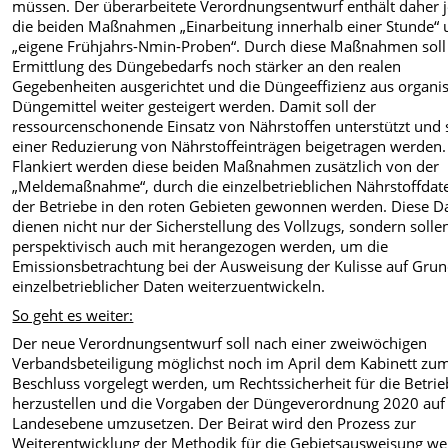
müssen. Der überarbeitete Verordnungsentwurf enthält daher j
die beiden Maßnahmen „Einarbeitung innerhalb einer Stunde“
„eigene Frühjahrs-Nmin-Proben“. Durch diese Maßnahmen soll
Ermittlung des Düngebedarfs noch stärker an den realen
Gegebenheiten ausgerichtet und die Düngeeffizienz aus organi
Düngemittel weiter gesteigert werden. Damit soll der
ressourcenschonende Einsatz von Nährstoffen unterstützt und 
einer Reduzierung von Nährstoffeinträgen beigetragen werden.
Flankiert werden diese beiden Maßnahmen zusätzlich von der
„Meldemaßnahme“, durch die einzelbetrieblichen Nährstoffdat
der Betriebe in den roten Gebieten gewonnen werden. Diese D
dienen nicht nur der Sicherstellung des Vollzugs, sondern solle
perspektivisch auch mit herangezogen werden, um die
Emissionsbetrachtung bei der Ausweisung der Kulisse auf Gru
einzelbetrieblicher Daten weiterzuentwickeln.
So geht es weiter:
Der neue Verordnungsentwurf soll nach einer zweiwöchigen
Verbandsbeteiligung möglichst noch im April dem Kabinett zu
Beschluss vorgelegt werden, um Rechtssicherheit für die Betri
herzustellen und die Vorgaben der Düngeverordnung 2020 auf
Landesebene umzusetzen. Der Beirat wird den Prozess zur
Weiterentwicklung der Methodik für die Gebietsausweisung we