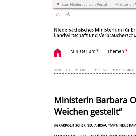
Zum Niedersachsen-Portal
Ministerien
A
A
Ministerium
Themen
STARTSEITE
SERVICE
PRESSE
PRESSEMITT
Ministerin Barbara O
Weichen gestellt“
AGRARPOLITISCHER NEUJAHRSAUFTAKT/ NEUE KA