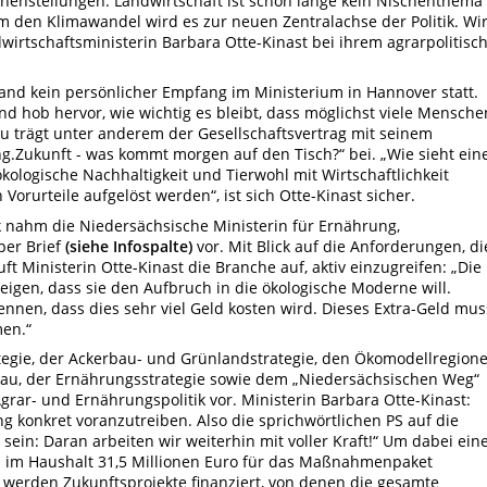
chenstellungen. Landwirtschaft ist schon lange kein Nischenthema
 den Klimawandel wird es zur neuen Zentralachse der Politik. Wi
dwirtschaftsministerin Barbara Otte-Kinast bei ihrem agrarpolitisc
nd kein persönlicher Empfang im Ministerium in Hannover statt.
nd hob hervor, wie wichtig es bleibt, dass möglichst viele Mensche
 trägt unter anderem der Gesellschaftsvertrag mit seinem
g.Zukunft - was kommt morgen auf den Tisch?“ bei. „Wie sieht ein
ökologische Nachhaltigkeit und Tierwohl mit Wirtschaftlichkeit
Vorurteile aufgelöst werden“, ist sich Otte-Kinast sicher.
 nahm die Niedersächsische Ministerin für Ernährung,
per Brief
(siehe Infospalte)
vor. Mit Blick auf die Anforderungen, di
uft Ministerin Otte-Kinast die Branche auf, aktiv einzugreifen: „Die
igen, dass sie den Aufbruch in die ökologische Moderne will.
nnen, dass dies sehr viel Geld kosten wird. Dieses Extra-Geld mus
en.“
tegie, der Ackerbau- und Grünlandstrategie, den Ökomodellregione
au, der Ernährungsstrategie sowie dem „Niedersächsischen Weg“
Agrar- und Ernährungspolitik vor. Ministerin Barbara Otte-Kinast:
g konkret voranzutreiben. Also die sprichwörtlichen PS auf die
ein: Daran arbeiten wir weiterhin mit voller Kraft!“ Um dabei ein
 im Haushalt 31,5 Millionen Euro für das Maßnahmenpaket
s werden Zukunftsprojekte finanziert, von denen die gesamte