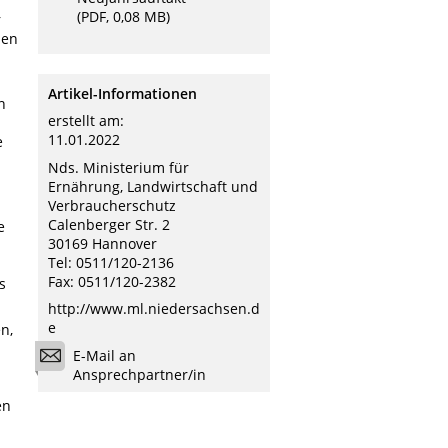
(PDF, 0,08 MB)
r
hen
Artikel-Informationen
n
erstellt am:
11.01.2022
e
Nds. Ministerium für
Ernährung, Landwirtschaft und
Verbraucherschutz
Calenberger Str. 2
e
30169 Hannover
Tel: 0511/120-2136
Fax: 0511/120-2382
s
http://www.ml.niedersachsen.d
e
n,
E-Mail an
Ansprechpartner/in
en