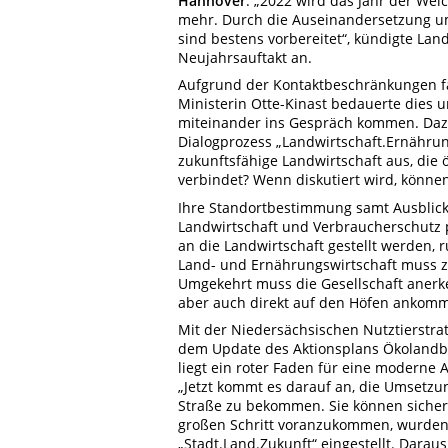
Hannover
. „2022 wird das Jahr der Wei
mehr. Durch die Auseinandersetzung um
sind bestens vorbereitet“, kündigte Lan
Neujahrsauftakt an.
Aufgrund der Kontaktbeschränkungen fa
Ministerin Otte-Kinast bedauerte dies u
miteinander ins Gespräch kommen. Dazu
Dialogprozess „Landwirtschaft.Ernährun
zukunftsfähige Landwirtschaft aus, die 
verbindet? Wenn diskutiert wird, können 
Ihre Standortbestimmung samt Ausblick
Landwirtschaft und Verbraucherschutz 
an die Landwirtschaft gestellt werden, r
Land- und Ernährungswirtschaft muss ze
Umgekehrt muss die Gesellschaft anerke
aber auch direkt auf den Höfen ankomm
Mit der Niedersächsischen Nutztierstra
dem Update des Aktionsplans Ökolandb
liegt ein roter Faden für eine moderne 
„Jetzt kommt es darauf an, die Umsetzun
Straße zu bekommen. Sie können sicher s
großen Schritt voranzukommen, wurden
„Stadt.Land.Zukunft“ eingestellt. Darau