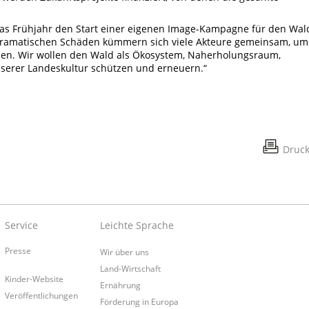
das Frühjahr den Start einer eigenen Image-Kampagne für den Wal
 dramatischen Schäden kümmern sich viele Akteure gemeinsam, um
chen. Wir wollen den Wald als Ökosystem, Naherholungsraum,
unserer Landeskultur schützen und erneuern.“
Druc
Service
Leichte Sprache
Presse
Wir über uns
Land-Wirtschaft
Kinder-Website
Ernährung
Veröffentlichungen
Förderung in Europa