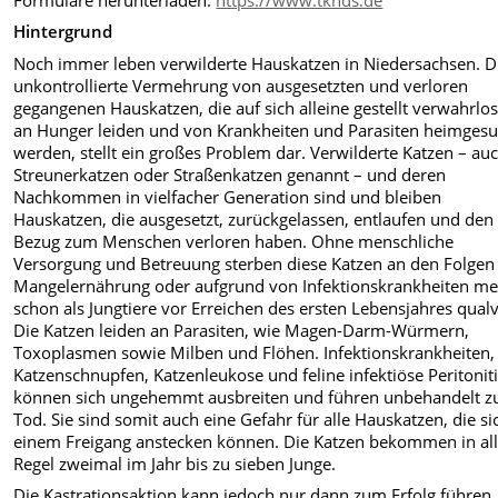
Hintergrund
Noch immer leben verwilderte Hauskatzen in Niedersachsen. D
unkontrollierte Vermehrung von ausgesetzten und verloren
gegangenen Hauskatzen, die auf sich alleine gestellt verwahrlo
an Hunger leiden und von Krankheiten und Parasiten heimgesu
werden, stellt ein großes Problem dar. Verwilderte Katzen – au
Streunerkatzen oder Straßenkatzen genannt – und deren
Nachkommen in vielfacher Generation sind und bleiben
Hauskatzen, die ausgesetzt, zurückgelassen, entlaufen und den
Bezug zum Menschen verloren haben. Ohne menschliche
Versorgung und Betreuung sterben diese Katzen an den Folgen
Mangelernährung oder aufgrund von Infektionskrankheiten me
schon als Jungtiere vor Erreichen des ersten Lebensjahres qualv
Die Katzen leiden an Parasiten, wie Magen-Darm-Würmern,
Toxoplasmen sowie Milben und Flöhen. Infektionskrankheiten,
Katzenschnupfen, Katzenleukose und feline infektiöse Peritoniti
können sich ungehemmt ausbreiten und führen unbehandelt 
Tod. Sie sind somit auch eine Gefahr für alle Hauskatzen, die si
einem Freigang anstecken können. Die Katzen bekommen in all
Regel zweimal im Jahr bis zu sieben Junge.
Die Kastrationsaktion kann jedoch nur dann zum Erfolg führen,