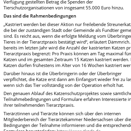
Verfügung gestellten Betrag die Spenden der
Tierschutzorganisationen von insgesamt 55.000 Euro hinzu.
Das sind die Rahmenbedingungen
„Kastriert werden bei dieser Aktion nur freilebende Streunerkat
die bei der zuständigen Stadt oder Gemeinde als Fundtier geme
sind. Es reicht aus, wenn die erfolgte Meldung vom Überbringe
Tieres in der Tierarztpraxis bestätigt wird“, erläutert Dämmrich
bereits im letzten Jahr wird die Anzahl der kastrierten Katzen p
Tierarztpraxis begrenzt: Pro Praxis können am Tag maximal fün
Katzen und im gesamten Zeitraum 15 Katzen kastriert werden. 
Katzen dürfen frühestens im Alter von 16 Wochen kastriert we
Darüber hinaus ist die Überbringerin oder der Überbringer
verpflichtet, die Katze erst dann am Einfangort wieder frei zu la
wenn sich das Tier vollständig von der Operation erholt hat.
Den genauen Ablauf des Katzenschutzprojektes sowie sämtlich
Teilnahmebedingungen und Formulare erfahren Interessierte i
ihrer teilnehmenden Tierarztpraxis.
Tierärztinnen und Tierärzte können sich über den internen
Mitgliederbereich der Tierärztekammer Niedersachsen über di
Bedingungen der Teilnahme informieren und die entsprechen
Formulare herunterladen:
https://www.tknds.de