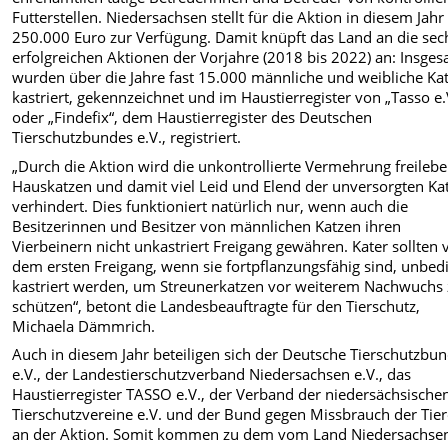
Futterstellen. Niedersachsen stellt für die Aktion in diesem Jahr
250.000 Euro zur Verfügung. Damit knüpft das Land an die sec
erfolgreichen Aktionen der Vorjahre (2018 bis 2022) an: Insge
wurden über die Jahre fast 15.000 männliche und weibliche Ka
kastriert, gekennzeichnet und im Haustierregister von „Tasso e.
oder „Findefix“, dem Haustierregister des Deutschen
Tierschutzbundes e.V., registriert.
„Durch die Aktion wird die unkontrollierte Vermehrung freileb
Hauskatzen und damit viel Leid und Elend der unversorgten Ka
verhindert. Dies funktioniert natürlich nur, wenn auch die
Besitzerinnen und Besitzer von männlichen Katzen ihren
Vierbeinern nicht unkastriert Freigang gewähren. Kater sollten 
dem ersten Freigang, wenn sie fortpflanzungsfähig sind, unbed
kastriert werden, um Streunerkatzen vor weiterem Nachwuchs
schützen“, betont die Landesbeauftragte für den Tierschutz,
Michaela Dämmrich.
Auch in diesem Jahr beteiligen sich der Deutsche Tierschutzbu
e.V., der Landestierschutzverband Niedersachsen e.V., das
Haustierregister TASSO e.V., der Verband der niedersächsische
Tierschutzvereine e.V. und der Bund gegen Missbrauch der Tier
an der Aktion. Somit kommen zu dem vom Land Niedersachsen