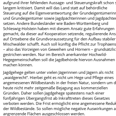
aufgrund ihrer fehlenden Aussage- und Steuerungskraft schon s
langem kritisiert. Damit will das Land statt auf behördliche
Steuerung auf die Eigenverantwortung der Grundeigentümerin
und Grundeigentümer sowie Jagdpächterinnen und Jagdpächte
setzen. Andere Bundesländer wie Baden-Württemberg und
Schleswig-Holstein haben mit diesem Ansatz gute Erfahrungen
gemacht, da dieser auf Kooperation setzende, regulierende Ans
auf Ortsebene die Grundvoraussetzung für den Aufbau stabiler
Mischwälder schafft. Auch soll künftig die Pflicht zur Trophäen
– also das Vorzeigen von Geweihen und Hörnern – grundsätzli
gestrichen werden. Nur im Bereich anerkannter Hochwild-
Hegegemeinschaften soll die Jagdbehörde hiervon Ausnahmen
machen können.
Jagdgehege gelten unter vielen Jägerinnen und Jägern als nicht
„waidgerecht“. Hierbei geht es nicht um Hege und Pflege eines
angemessenen Wildbestands in der freien Natur, sondern um d
heute nicht mehr zeitgemäße Bejagung aus kommerziellen
Gründen. Daher sollen Jagdgehege spätestens nach einer
fünfjährigen Übergangsfrist ab Inkrafttreten dieses Gesetzes
verboten werden. Die Frist ermöglicht eine angemessene Redu
der Wildbestände. So sollen mögliche negative Auswirkungen a
angrenzende Flächen ausgeschlossen werden.