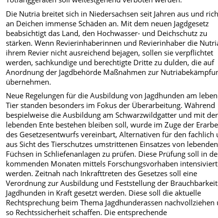
Die Nutria breitet sich in Niedersachsen seit Jahren aus und rich
an Deichen immense Schäden an. Mit dem neuen Jagdgesetz
beabsichtigt das Land, den Hochwasser- und Deichschutz zu
stärken. Wenn Revierinhaberinnen und Revierinhaber die Nutri
ihrem Revier nicht ausreichend bejagen, sollen sie verpflichtet
werden, sachkundige und berechtigte Dritte zu dulden, die auf
Anordnung der Jagdbehörde Maßnahmen zur Nutriabekämpfu
übernehmen.
Neue Regelungen für die Ausbildung von Jagdhunden am lebe
Tier standen besonders im Fokus der Überarbeitung. Während
bespielweise die Ausbildung am Schwarzwildgatter und mit de
lebenden Ente bestehen bleiben soll, wurde im Zuge der Erarbe
des Gesetzesentwurfs vereinbart, Alternativen für den fachlich
aus Sicht des Tierschutzes umstrittenen Einsatzes von lebende
Füchsen in Schliefenanlagen zu prüfen. Diese Prüfung soll in d
kommenden Monaten mittels Forschungsvorhaben intensiviert
werden. Zeitnah nach Inkrafttreten des Gesetzes soll eine
Verordnung zur Ausbildung und Feststellung der Brauchbarkei
Jagdhunden in Kraft gesetzt werden. Diese soll die aktuelle
Rechtsprechung beim Thema Jagdhunderassen nachvollziehen
so Rechtssicherheit schaffen. Die entsprechende