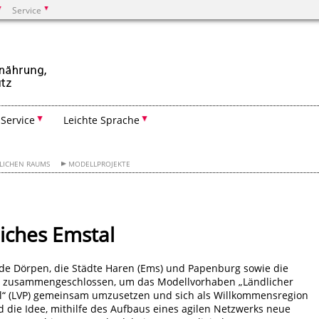
Service
Suchen
Service
Leichte Sprache
LICHEN RAUMS
MODELLPROJEKTE
iches Emstal
e Dörpen, die Städte Haren (Ems) und Papenburg sowie die
 zusammengeschlossen, um das Modellvorhaben „Ländlicher
l“ (LVP) gemeinsam umzusetzen und sich als Willkommensregion
d die Idee, mithilfe des Aufbaus eines agilen Netzwerks neue