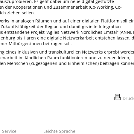
uszuprobieren. Es geht dabei um neue digital gestützte
n der Kooperationen und Zusammenarbeit (Co-Working, Co-
ich ziehen sollen.
erks in analogen Räumen und auf einer digitalen Plattform soll ei
Zukunftsfähigkeit der Region und damit gezielte Integration
s entstandene Projekt “Agiles Netzwerk Nördliches Emstal“ (ANNET
nburg bis Haren eine digitale Netzwerkarbeit entstehen lassen, d
ner Mitbürger:innen beitragen soll.
ung eines inklusiven und transkulturellen Netzwerks erprobt werde
enarbeit im ländlichen Raum funktionieren und zu neuen Ideen,
den Menschen (Zugezogenen und Einheimischen) beitragen könne
Druc
Service
Leichte Sprache