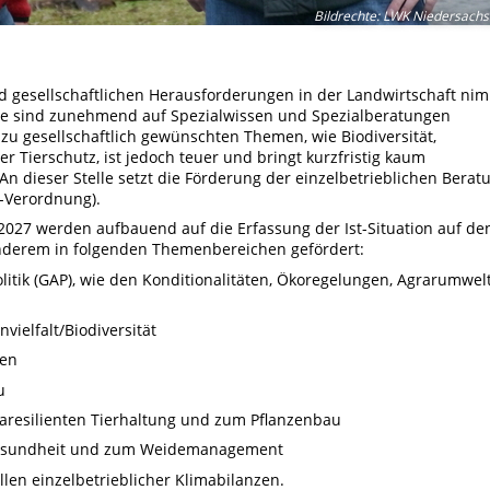
Bildrechte
:
LWK Niedersachs
d gesellschaftlichen Herausforderungen in der Landwirtschaft ni
te sind zunehmend auf Spezialwissen und Spezialberatungen
 zu gesellschaftlich gewünschten Themen, wie Biodiversität,
r Tierschutz, ist jedoch teuer und bringt kurzfristig kaum
. An dieser Stelle setzt die Förderung der einzelbetrieblichen Berat
-Verordnung).
2027 werden aufbauend auf die Erfassung der Ist-Situation auf de
nderem in folgenden Themenbereichen gefördert:
tik (GAP), wie den Konditionalitäten, Ökoregelungen, Agrarumwelt
vielfalt/Biodiversität
men
u
aresilienten Tierhaltung und zum Pflanzenbau
rgesundheit und zum Weidemanagement
llen einzelbetrieblicher Klimabilanzen.