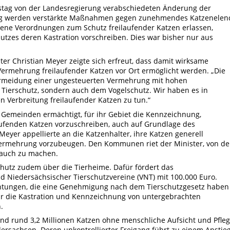
stag von der Landesregierung verabschiedeten Änderung der
g werden verstärkte Maßnahmen gegen zunehmendes Katzenelen
ne Verordnungen zum Schutz freilaufender Katzen erlassen,
utzes deren Kastration vorschreiben. Dies war bisher nur aus
ter Christian Meyer zeigte sich erfreut, dass damit wirksame
ermehrung freilaufender Katzen vor Ort ermöglicht werden. „Die
Vermeidung einer ungesteuerten Vermehrung mit hohen
 Tierschutz, sondern auch dem Vogelschutz. Wir haben es in
en Verbreitung freilaufender Katzen zu tun.“
Gemeinden ermächtigt, für ihr Gebiet die Kennzeichnung,
laufenden Katzen vorzuschreiben, auch auf Grundlage des
Meyer appellierte an die Katzenhalter, ihre Katzen generell
nvermehrung vorzubeugen. Den Kommunen riet der Minister, von d
auch zu machen.
hutz zudem über die Tierheime. Dafür fördert das
 Niedersächsischer Tierschutzvereine (VNT) mit 100.000 Euro.
chtungen, die eine Genehmigung nach dem Tierschutzgesetz haben 
für die Kastration und Kennzeichnung von untergebrachten
.
nd rund 3,2 Millionen Katzen ohne menschliche Aufsicht und Pfleg
ersachsen. Deren unkontrollierter Freigang führt zu einem Anstie