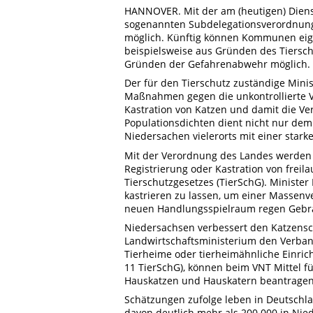
HANNOVER. Mit der am (heutigen) Dien
sogenannten Subdelegationsverordnun
möglich. Künftig können Kommunen eige
beispielsweise aus Gründen des Tiersch
Gründen der Gefahrenabwehr möglich.
Der für den Tierschutz zuständige Minis
Maßnahmen gegen die unkontrollierte V
Kastration von Katzen und damit die 
Populationsdichten dient nicht nur dem
Niedersachen vielerorts mit einer stark
Mit der Verordnung des Landes werden 
Registrierung oder Kastration von frei
Tierschutzgesetzes (TierSchG). Minister 
kastrieren zu lassen, um einer Masse
neuen Handlungsspielraum regen Gebr
Niedersachsen verbessert den Katzensc
Landwirtschaftsministerium den Verband
Tierheime oder tierheimähnliche Einri
11 TierSchG), können beim VNT Mittel 
Hauskatzen und Hauskatern beantragen
Schätzungen zufolge leben in Deutschla
davon deutlich mehr als 200.000 in Nied