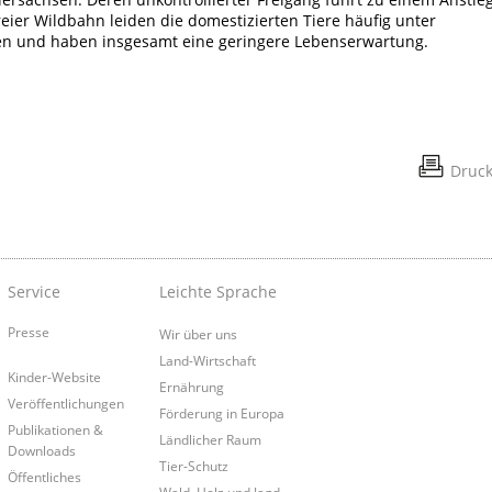
reier Wildbahn leiden die domestizierten Tiere häufig unter
ten und haben insgesamt eine geringere Lebenserwartung.
Druc
Service
Leichte Sprache
Presse
Wir über uns
Land-Wirtschaft
Kinder-Website
Ernährung
Veröffentlichungen
Förderung in Europa
Publikationen &
Ländlicher Raum
Downloads
Tier-Schutz
Öffentliches
Wald, Holz und Jagd