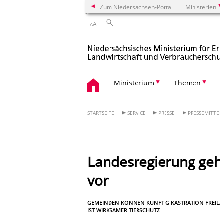
Zum Niedersachsen-Portal
Ministerien
A
A
Ministerium
Themen
STARTSEITE
SERVICE
PRESSE
PRESSEMITT
Landesregierung ge
vor
GEMEINDEN KÖNNEN KÜNFTIG KASTRATION FREILA
IST WIRKSAMER TIERSCHUTZ