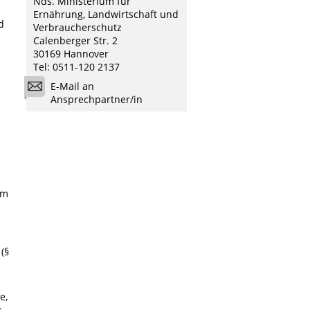
Nds. Ministerium für
Ernährung, Landwirtschaft und
d
Verbraucherschutz
Calenberger Str. 2
30169 Hannover
Tel: 0511-120 2137
E-Mail an
Ansprechpartner/in
em
(§
e,
g