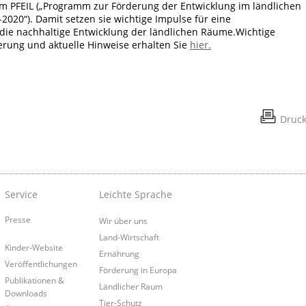
 PFEIL („Programm zur Förderung der Entwicklung im ländlichen
20“). Damit setzen sie wichtige Impulse für eine
die nachhaltige Entwicklung der ländlichen Räume.Wichtige
rung und aktuelle Hinweise erhalten Sie
hier.
Druc
Service
Leichte Sprache
Presse
Wir über uns
Land-Wirtschaft
Kinder-Website
Ernährung
Veröffentlichungen
Förderung in Europa
Publikationen &
Ländlicher Raum
Downloads
Tier-Schutz