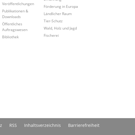
Veröffentlichungen
Förderung in Europa
Publikationen &
Ländlicher Raum
Downloads
Tier-Schutz
Öffentliches
Wald, Holz und Jagd
Auftragswesen
Fischerei
Bibliothek
z
RSS
Inhaltsverzeichnis
Barrierefreiheit