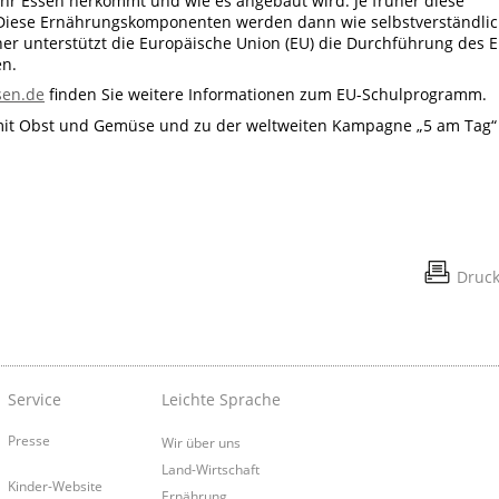
hr Essen herkommt und wie es angebaut wird. Je früher diese
 Diese Ernährungskomponenten werden dann wie selbstverständli
er unterstützt die Europäische Union (EU) die Durchführung des E
en.
sen.de
finden Sie weitere Informationen zum EU-Schulprogramm.
t Obst und Gemüse und zu der weltweiten Kampagne „5 am Tag“
Druc
Service
Leichte Sprache
Presse
Wir über uns
Land-Wirtschaft
Kinder-Website
Ernährung