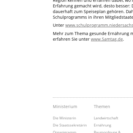
Region kennen und erfahren dabei, wo i
Erfahrung gemacht wird, desto besser:
dauerhaft zum Speiseplan gehören. Dah
Schulprogramms in ihren Mitgliedstaat
Unter
www.schulprogramm.niedersach
Mehr zum Thema gesunde Ernährung mi
erfahren Sie unter
www.5amtag.de
.
Ministerium
Themen
Die Ministerin
Landwirtschaft
Die Staatssekretärin
Ernährung
Organigramm
Raumordnung &