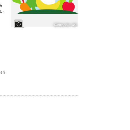
ch
U-
Bildrechte
:
ML
ken