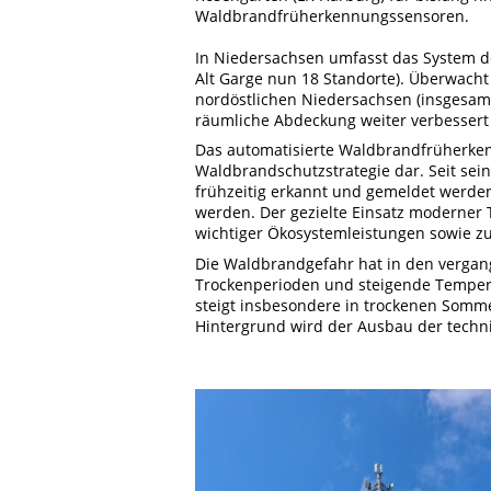
Waldbrandfrüherkennungssensoren.
In Niedersachsen umfasst das System de
Alt Garge nun 18 Standorte). Überwach
nordöstlichen Niedersachsen (insgesamt
räumliche Abdeckung weiter verbessert
Das automatisierte Waldbrandfrüherken
Waldbrandschutzstrategie dar. Seit sei
frühzeitig erkannt und gemeldet werde
werden. Der gezielte Einsatz moderner 
wichtiger Ökosystemleistungen sowie z
Die Waldbrandgefahr hat in den verga
Trockenperioden und steigende Temperat
steigt insbesondere in trockenen Somm
Hintergrund wird der Ausbau der tech