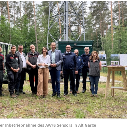
Bildrechte
:
i der Inbetriebnahme des AWFS Sensors in Alt Garge