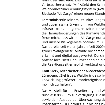
Hannover/Bleckede.
Das Niedersächsisc
Verbraucherschutz (ML) stärkt den Schu
Waldbrandfrüherkennungssystem (AWFS) g
Bleckede (Alt Garge) einen neuen Stand
Forstministerin Miriam Staudte
: „Ange
und zuverlässige Erkennung von Waldb
Infrastruktur zu begrenzen. Mit der Er
die Herausforderungen des Klimawandel
freue mich, dass wir mit Alt Garge nu
und unsere Risikogebiete optimal im Bli
Das bereits seit vielen Jahren (seit 20
großer Waldgebiete. Mithilfe hochempf
erkannt und digital ausgewertet. Durc
präzise lokalisiert und umgehend an di
die Reaktionszeit erheblich verkürzt un
Knut Sierk, Mitarbeiter der Niedersäch
Lüneburg:
„Ziel ist es, Waldbrände so f
Entwicklung größerer Brandereignisse 
möglich zu halten“.
Das ML stellt für die Erweiterung und 
rund 450.000 Euro zur Verfügung. Die I
sowie dem Ausbau der Überwachung durc
Rosengarten (LK Harburg) für bislang n