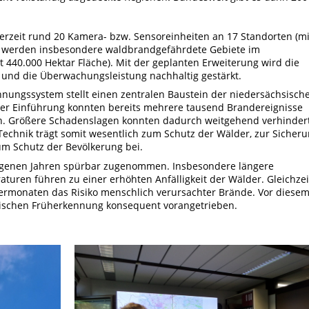
rzeit rund 20 Kamera- bzw. Sensoreinheiten an 17 Standorten (mi
t werden insbesondere waldbrandgefährdete Gebiete im
 440.000 Hektar Fläche). Mit der geplanten Erweiterung wird die
 und die Überwachungsleistung nachhaltig gestärkt.
nungssystem stellt einen zentralen Baustein der niedersächsisch
ner Einführung konnten bereits mehrere tausend Brandereignisse
n. Größere Schadenslagen konnten dadurch weitgehend verhinder
Technik trägt somit wesentlich zum Schutz der Wälder, zur Sicher
um Schutz der Bevölkerung bei.
ngenen Jahren spürbar zugenommen. Insbesondere längere
uren führen zu einer erhöhten Anfälligkeit der Wälder. Gleichzei
ermonaten das Risiko menschlich verursachter Brände. Vor diese
nischen Früherkennung konsequent vorangetrieben.