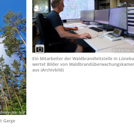
Bildrechte
:
N
Ein Mitarbeiter der Waldbrandleitstelle in Lüneb
wertet Bilder von Waldbrandüberwachungskame
aus (Archivbild)
Bildrechte
:
NLF
t Garge