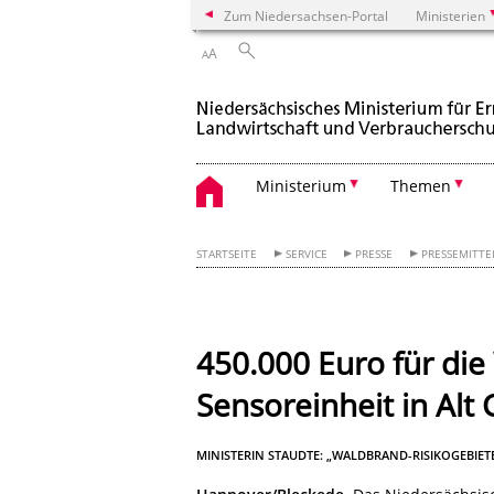
Zum Niedersachsen-Portal
Ministerien
A
A
Ministerium
Themen
STARTSEITE
SERVICE
PRESSE
PRESSEMITT
450.000 Euro für di
Sensoreinheit in Alt
MINISTERIN STAUDTE: „WALDBRAND-RISIKOGEBIETE