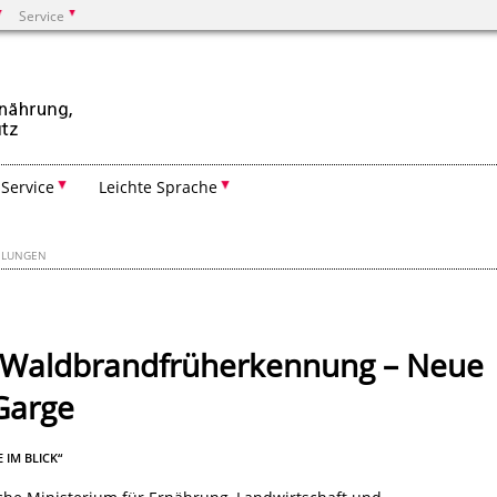
Service
Suchen
Service
Leichte Sprache
EILUNGEN
e Waldbrandfrüherkennung – Neue
 Garge
 IM BLICK“