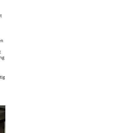
t
en
t
ung
tig
m