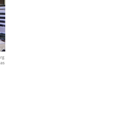
LF
urg
ras