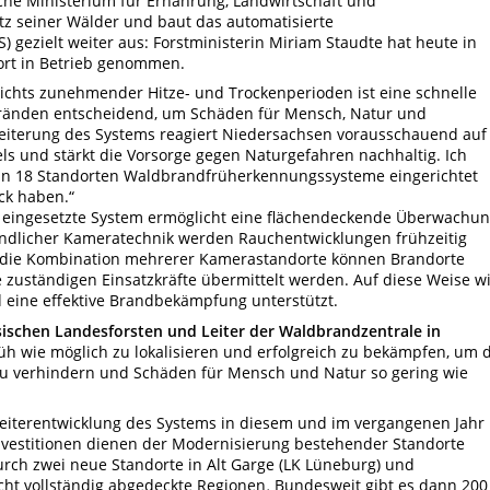
he Ministerium für Ernährung, Landwirtschaft und
tz seiner Wälder und baut das automatisierte
ezielt weiter aus: Forstministerin Miriam Staudte hat heute in
ort in Betrieb genommen.
sichts zunehmender Hitze- und Trockenperioden ist eine schnelle
ränden entscheidend, um Schäden für Mensch, Natur und
weiterung des Systems reagiert Niedersachsen vorausschauend auf
s und stärkt die Vorsorge gegen Naturgefahren nachhaltig. Ich
n an 18 Standorten Waldbrandfrüherkennungssysteme eingerichtet
ck haben.“
09) eingesetzte System ermöglicht eine flächendeckende Überwachu
indlicher Kameratechnik werden Rauchentwicklungen frühzeitig
h die Kombination mehrerer Kamerastandorte können Brandorte
e zuständigen Einsatzkräfte übermittelt werden. Auf diese Weise w
d eine effektive Brandbekämpfung unterstützt.
sischen Landesforsten und Leiter der Waldbrandzentrale in
rüh wie möglich zu lokalisieren und erfolgreich zu bekämpfen, um 
zu verhindern und Schäden für Mensch und Natur so gering wie
Weiterentwicklung des Systems in diesem und im vergangenen Jahr
nvestitionen dienen der Modernisierung bestehender Standorte
h zwei neue Standorte in Alt Garge (LK Lüneburg) und
icht vollständig abgedeckte Regionen
.
Bundesweit gibt es dann 200