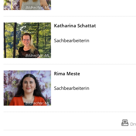
Bildrechte
:
ML
Katharina Schattat
Sachbearbeiterin
Bildrechte
:
ML
Rima Meste
Sachbearbeiterin
Bildrechte
:
ML
Dr