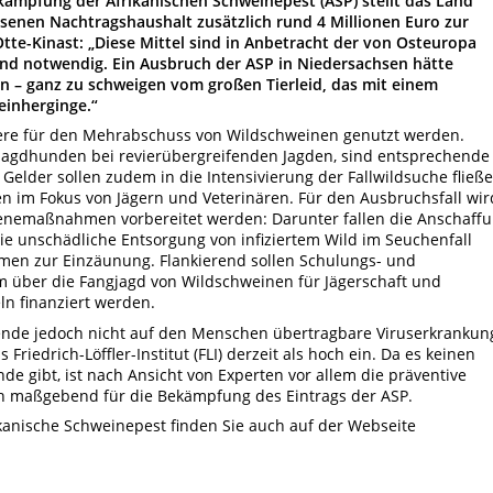
kämpfung der Afrikanischen Schweinepest (ASP) stellt das Land
enen Nachtragshaushalt zusätzlich rund 4 Millionen Euro zur
tte-Kinast: „Diese Mittel sind in Anbetracht der von Osteuropa
nd notwendig. Ein Ausbruch der ASP in Niedersachsen hätte
en – ganz zu schweigen vom großen Tierleid, das mit einem
einherginge.“
ndere für den Mehrabschuss von Wildschweinen genutzt werden.
n Jagdhunden bei revierübergreifenden Jagden, sind entsprechende
elder sollen zudem in die Intensivierung der Fallwildsuche fließe
 im Fokus von Jägern und Veterinären. Für den Ausbruchsfall wir
enemaßnahmen vorbereitet werden: Darunter fallen die Anschaff
ie unschädliche Entsorgung von infiziertem Wild im Seuchenfall
en zur Einzäunung. Flankierend sollen Schulungs- und
über die Fangjagd von Wildschweinen für Jägerschaft und
ln finanziert werden.
aufende jedoch nicht auf den Menschen übertragbare Viruserkrankun
Friedrich-Löffler-Institut (FLI) derzeit als hoch ein. Da es keinen
de gibt, ist nach Ansicht von Experten vor allem die präventive
n maßgebend für die Bekämpfung des Eintrags der ASP.
kanische Schweinepest finden Sie auch auf der Webseite
.