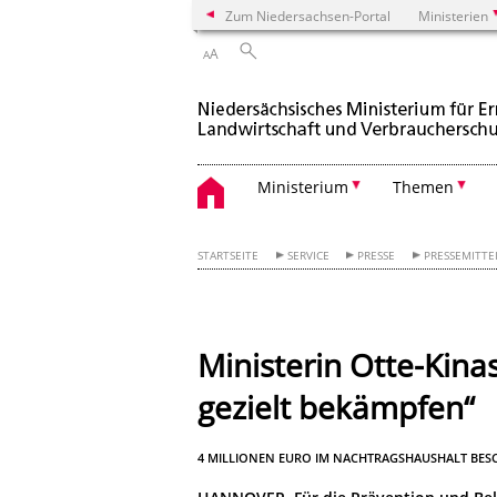
Zum Niedersachsen-Portal
Ministerien
A
A
Ministerium
Themen
STARTSEITE
SERVICE
PRESSE
PRESSEMITT
Ministerin Otte-Kina
gezielt bekämpfen“
4 MILLIONEN EURO IM NACHTRAGSHAUSHALT BES