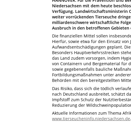
HANNOVER.
Für die Prävention und Be
Niedersachsen mit dem heute beschloss
Verfügung. Landwirtschaftsministerin O
weiter vorrückenden Tierseuche dringe
milliardenschwere wirtschaftliche Folg
Ausbruch in den betroffenen Gebieten 
Die finanziellen Mittel sollen insbeso
Hierfür, sowie etwa für den Einsatz vo
Aufwandsentschädigungen geplant. Die G
Besonders Hauptverkehrsstrecken stehen
das Land zudem vorsorgen, indem Hygi
von Containern und Bergematerial für d
sowie gegebenenfalls bauliche Maßnahm
Fortbildungsmaßnahmen unter anderem 
Behörden mit den bereitgestellten Mitte
Das Risiko, dass sich die tödlich verl
nach Deutschland ausbreitet, schätzt das 
Impfstoff zum Schutz der Nutztierbestän
Reduzierung der Wildschweinpopulatio
Aktuelle Informationen zum Thema Afri
www.tierseucheninfo.niedersachsen.de