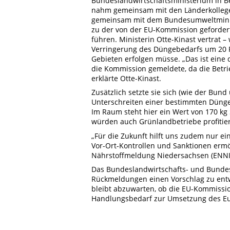
Bundeslandwirtschaftsministerium in Be
nahm gemeinsam mit den Länderkollegen
gemeinsam mit dem Bundesumweltmini
zu der von der EU-Kommission geforde
führen. Ministerin Otte-Kinast vertrat –
Verringerung des Düngebedarfs um 20 Pr
Gebieten erfolgen müsse. „Das ist eine d
die Kommission gemeldete, da die Betri
erklärte Otte-Kinast.
Zusätzlich setzte sie sich (wie der Bund
Unterschreiten einer bestimmten Düng
Im Raum steht hier ein Wert von 170 kg 
würden auch Grünlandbetriebe profitie
„Für die Zukunft hilft uns zudem nur ei
Vor-Ort-Kontrollen und Sanktionen ermög
Nährstoffmeldung Niedersachsen (ENNI) 
Das Bundeslandwirtschafts- und Bunde
Rückmeldungen einen Vorschlag zu entwi
bleibt abzuwarten, ob die EU-Kommissio
Handlungsbedarf zur Umsetzung des EuG