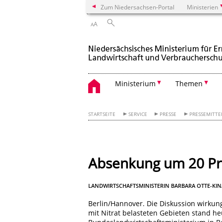
Zum Niedersachsen-Portal
Ministerien
A
A
Ministerium
Themen
STARTSEITE
SERVICE
PRESSE
PRESSEMITT
Absenkung um 20 Pro
LANDWIRTSCHAFTSMINISTERIN BARBARA OTTE-KI
Berlin/Hannover. Die Diskussion wirk
mit Nitrat belasteten Gebieten stand he