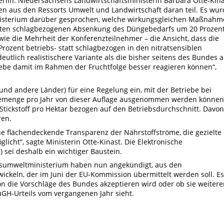
rlin. Niedersachsens Landwirtschaftsministerin Barbara Otte-Kina
 aus den Ressorts Umwelt und Landwirtschaft daran teil. Es wur
sterium darüber gesprochen, welche wirkungsgleichen Maßnahm
rten schlagbezogenen Absenkung des Düngebedarfs um 20 Prozen
 wie die Mehrheit der Konferenzteilnehmer – die Ansicht, dass die
ozent betriebs- statt schlagbezogen in den nitratsensiblen
eutlich realistischere Variante als die bisher seitens des Bundes 
ebe damit im Rahmen der Fruchtfolge besser reagieren können“,
 und andere Länder) für eine Regelung ein, mit der Betriebe bei
emenge pro Jahr von dieser Auflage ausgenommen werden können
Stickstoff pro Hektar bezogen auf den Betriebsdurchschnitt. Davon
ren.
ne flächendeckende Transparenz der Nährstoffströme, die gezielte
licht“, sagte Ministerin Otte-Kinast. Die Elektronische
sei deshalb ein wichtiger Baustein.
sumweltministerium haben nun angekündigt, aus den
ckeln, der im Juni der EU-Kommission übermittelt werden soll. Es
n die Vorschläge des Bundes akzeptieren wird oder ob sie weitere
H-Urteils vom vergangenen Jahr sieht.