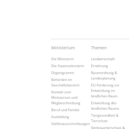
Ministerium
Themen
Die Ministerin
Landwirtschaft
Die Staatssekretärin
Ernährung
Organigramm
Raumordnung &
Landesplanung
Behörden im
Geschäftsbereich
EU-Förderung zur
Entwicklung im
Kontakt zum
ländlichen Raum
Ministerium und
Wegbeschreibung
Entwicklung des
ländlichen Raums
Beruf und Familie
Tiergesundheit &
Ausbildung
Tierschutz
Stellenausschreibungen
Verbraucherschutz &