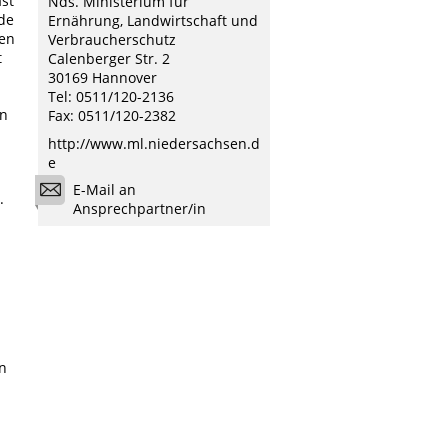
st
Nds. Ministerium für
de
Ernährung, Landwirtschaft und
en
Verbraucherschutz
t
Calenberger Str. 2
30169 Hannover
Tel: 0511/120-2136
an
Fax: 0511/120-2382
http://www.ml.niedersachsen.d
e
E-Mail an
.
Ansprechpartner/in
n